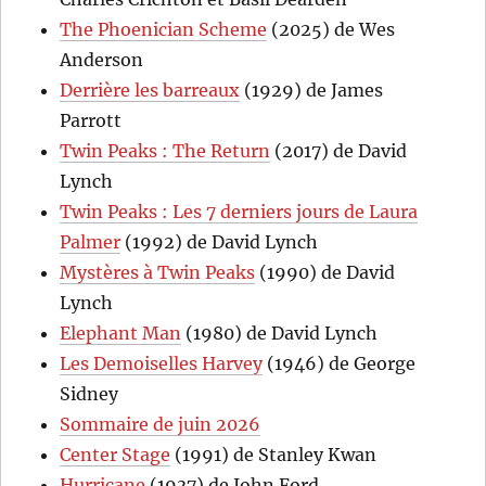
The Phoenician Scheme
(2025) de Wes
Anderson
Derrière les barreaux
(1929) de James
Parrott
Twin Peaks : The Return
(2017) de David
Lynch
Twin Peaks : Les 7 derniers jours de Laura
Palmer
(1992) de David Lynch
Mystères à Twin Peaks
(1990) de David
Lynch
Elephant Man
(1980) de David Lynch
Les Demoiselles Harvey
(1946) de George
Sidney
Sommaire de juin 2026
Center Stage
(1991) de Stanley Kwan
Hurricane
(1937) de John Ford