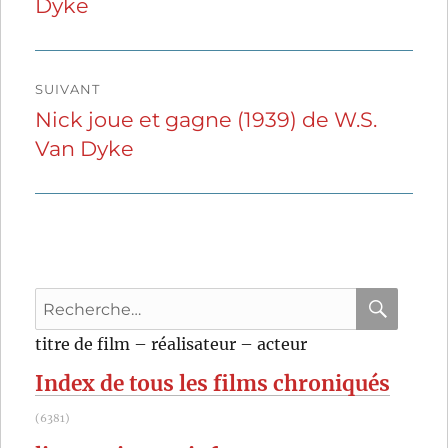
Dyke
précédente :
l’article
SUIVANT
Nick joue et gagne (1939) de W.S.
Publication
Van Dyke
suivante :
Recherche
pour
RECHER
OK
titre de film – réalisateur – acteur
:
Index de tous les films chroniqués
(6381)