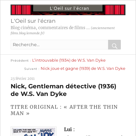
L'Oeil sur l'écran
Blog cinéma, commentaires de films ...
(anciennement
films.blog.lemonde.fr)
Recherche
pour
RECHER
OK
Publication
Navigation
L’introuvable (1934) de W.S. Van Dyke
:
Précédent
précédente :
Publication
Nick joue et gagne (1939) de W.S. Van Dyke
Suivant
suivante :
de
23 février 2011
l’article
Nick, Gentleman détective (1936)
de W.S. Van Dyke
TITRE ORIGINAL : « AFTER THE THIN
MAN »
Lui
: