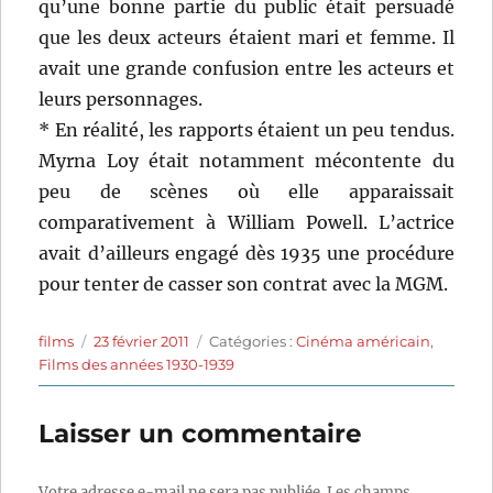
qu’une bonne partie du public était persuadé
que les deux acteurs étaient mari et femme. Il
avait une grande confusion entre les acteurs et
leurs personnages.
* En réalité, les rapports étaient un peu tendus.
Myrna Loy était notamment mécontente du
peu de scènes où elle apparaissait
comparativement à William Powell. L’actrice
avait d’ailleurs engagé dès 1935 une procédure
pour tenter de casser son contrat avec la MGM.
Auteur
Publié
Catégories
films
23 février 2011
Catégories :
Cinéma américain
,
le
Films des années 1930-1939
Laisser un commentaire
Votre adresse e-mail ne sera pas publiée.
Les champs