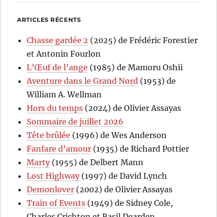
ARTICLES RÉCENTS
Chasse gardée 2
(2025) de Frédéric Forestier
et Antonin Fourlon
L’Œuf de l’ange
(1985) de Mamoru Oshii
Aventure dans le Grand Nord
(1953) de
William A. Wellman
Hors du temps
(2024) de Olivier Assayas
Sommaire de juillet 2026
Tête brûlée
(1996) de Wes Anderson
Fanfare d’amour
(1935) de Richard Pottier
Marty
(1955) de Delbert Mann
Lost Highway
(1997) de David Lynch
Demonlover
(2002) de Olivier Assayas
Train of Events
(1949) de Sidney Cole,
Charles Crichton et Basil Dearden