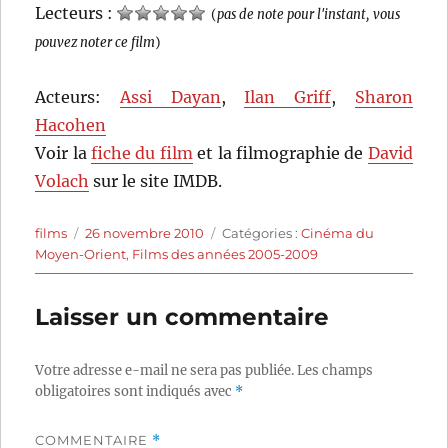
Lecteurs :
(
pas de note pour l'instant, vous
pouvez noter ce film
)
Acteurs:
Assi Dayan
,
Ilan Griff
,
Sharon
Hacohen
Voir la
fiche du film
et la filmographie de
David
Volach
sur le site IMDB.
Auteur
Publié
Catégories
films
26 novembre 2010
Catégories :
Cinéma du
le
Moyen-Orient
,
Films des années 2005-2009
Laisser un commentaire
Votre adresse e-mail ne sera pas publiée.
Les champs
obligatoires sont indiqués avec
*
COMMENTAIRE
*