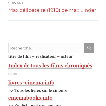
SUIVANT
Max célibataire (1910) de Max Linder
Publication
suivante :
Recherche
pour
RECHER
OK
titre de film – réalisateur – acteur
:
Index de tous les films chroniqués
(6380)
livres-cinema.info
>> Tous les livres sur le cinéma
cinemabooks.info
>> English books on cinema