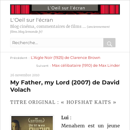
L'Oeil sur l'écran
Blog cinéma, commentaires de films ...
(anciennement
films.blog.lemonde.fr)
Recherche
pour
RECHER
OK
Publication
Navigation
L’Aigle Noir (1925) de Clarence Brown
:
Précédent
précédente :
Publication
Max célibataire (1910) de Max Linder
Suivant
suivante :
de
26 novembre 2010
l’article
My Father, my Lord (2007) de David
Volach
TITRE ORIGINAL : « HOFSHAT KAITS »
Lui
:
Menahem est un jeune