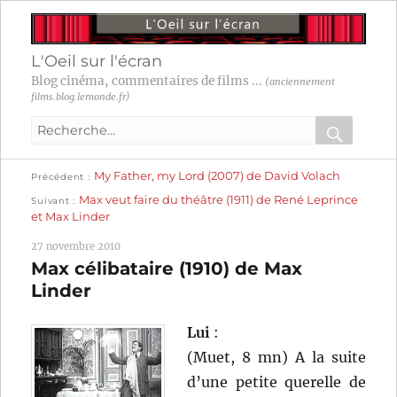
L'Oeil sur l'écran
Blog cinéma, commentaires de films ...
(anciennement
films.blog.lemonde.fr)
Recherche
pour
RECHER
OK
Publication
Navigation
My Father, my Lord (2007) de David Volach
:
Précédent
précédente :
Publication
Max veut faire du théâtre (1911) de René Leprince
Suivant
suivante :
de
et Max Linder
l’article
27 novembre 2010
Max célibataire (1910) de Max
Linder
Lui
:
(Muet, 8 mn) A la suite
d’une petite querelle de