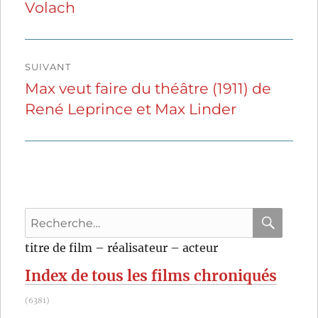
Volach
précédente :
l’article
SUIVANT
Max veut faire du théâtre (1911) de
Publication
René Leprince et Max Linder
suivante :
Recherche
pour
RECHER
OK
titre de film – réalisateur – acteur
:
Index de tous les films chroniqués
(6381)