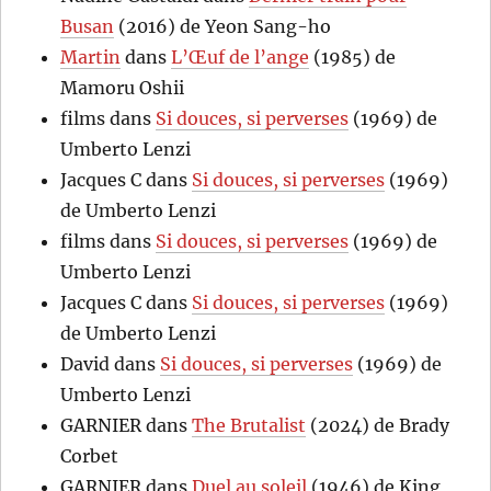
Busan
(2016) de Yeon Sang-ho
Martin
dans
L’Œuf de l’ange
(1985) de
Mamoru Oshii
films
dans
Si douces, si perverses
(1969) de
Umberto Lenzi
Jacques C
dans
Si douces, si perverses
(1969)
de Umberto Lenzi
films
dans
Si douces, si perverses
(1969) de
Umberto Lenzi
Jacques C
dans
Si douces, si perverses
(1969)
de Umberto Lenzi
David
dans
Si douces, si perverses
(1969) de
Umberto Lenzi
GARNIER
dans
The Brutalist
(2024) de Brady
Corbet
GARNIER
dans
Duel au soleil
(1946) de King