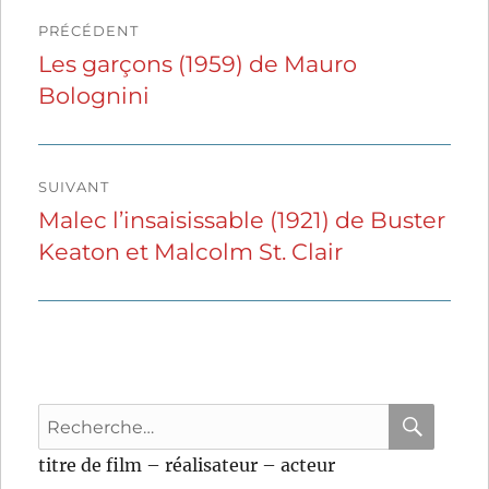
Navigation
PRÉCÉDENT
de
Les garçons (1959) de Mauro
Publication
Bolognini
précédente :
l’article
SUIVANT
Malec l’insaisissable (1921) de Buster
Publication
Keaton et Malcolm St. Clair
suivante :
Recherche
pour
RECHER
OK
titre de film – réalisateur – acteur
: