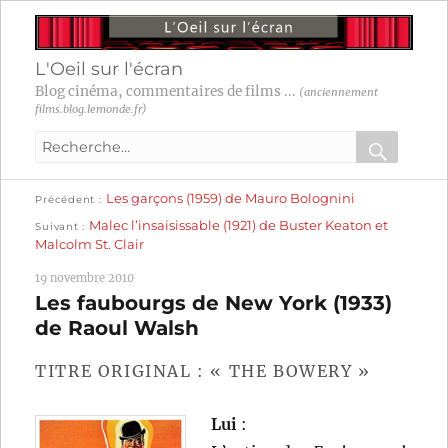
L'Oeil sur l'écran
Blog cinéma, commentaires de films ...
(anciennement
films.blog.lemonde.fr)
Recherche
pour
RECHER
OK
Publication
Navigation
Les garçons (1959) de Mauro Bolognini
:
Précédent
précédente :
Publication
Malec l’insaisissable (1921) de Buster Keaton et
Suivant
suivante :
de
Malcolm St. Clair
l’article
19 novembre 2010
Les faubourgs de New York (1933)
de Raoul Walsh
TITRE ORIGINAL : « THE BOWERY »
Lui
: