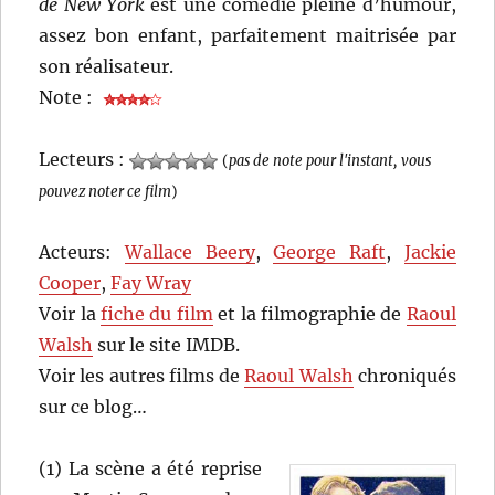
de New York
est une comédie pleine d’humour,
assez bon enfant, parfaitement maitrisée par
son réalisateur.
Note :
Lecteurs :
(
pas de note pour l'instant, vous
pouvez noter ce film
)
Acteurs:
Wallace Beery
,
George Raft
,
Jackie
Cooper
,
Fay Wray
Voir la
fiche du film
et la filmographie de
Raoul
Walsh
sur le site IMDB.
Voir les autres films de
Raoul Walsh
chroniqués
sur ce blog…
(1) La scène a été reprise