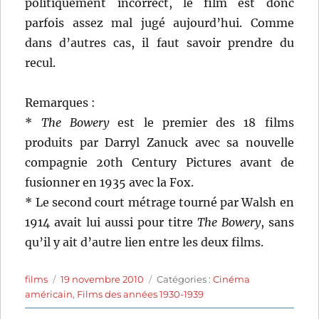
politiquement incorrect, le film est donc
parfois assez mal jugé aujourd’hui. Comme
dans d’autres cas, il faut savoir prendre du
recul.
Remarques :
*
The Bowery
est le premier des 18 films
produits par Darryl Zanuck avec sa nouvelle
compagnie 20th Century Pictures avant de
fusionner en 1935 avec la Fox.
* Le second court métrage tourné par Walsh en
1914 avait lui aussi pour titre
The Bowery
, sans
qu’il y ait d’autre lien entre les deux films.
Auteur
Publié
Catégories
films
19 novembre 2010
Catégories :
Cinéma
le
américain
,
Films des années 1930-1939