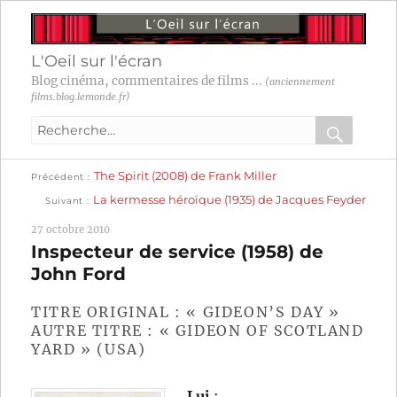
L'Oeil sur l'écran
Blog cinéma, commentaires de films ...
(anciennement
films.blog.lemonde.fr)
Recherche
pour
RECHER
OK
Publication
Navigation
The Spirit (2008) de Frank Miller
:
Précédent
précédente :
Publication
La kermesse héroïque (1935) de Jacques Feyder
Suivant
suivante :
de
27 octobre 2010
l’article
Inspecteur de service (1958) de
John Ford
TITRE ORIGINAL : « GIDEON’S DAY »
AUTRE TITRE : « GIDEON OF SCOTLAND
YARD » (USA)
Lui
: