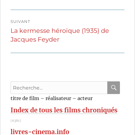
précédente :
l’article
SUIVANT
La kermesse héroïque (1935) de
Publication
Jacques Feyder
suivante :
Recherche
pour
RECHER
OK
titre de film – réalisateur – acteur
:
Index de tous les films chroniqués
(6381)
livres-cinema.info