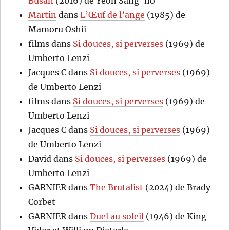
Busan
(2016) de Yeon Sang-ho
Martin
dans
L’Œuf de l’ange
(1985) de
Mamoru Oshii
films
dans
Si douces, si perverses
(1969) de
Umberto Lenzi
Jacques C
dans
Si douces, si perverses
(1969)
de Umberto Lenzi
films
dans
Si douces, si perverses
(1969) de
Umberto Lenzi
Jacques C
dans
Si douces, si perverses
(1969)
de Umberto Lenzi
David
dans
Si douces, si perverses
(1969) de
Umberto Lenzi
GARNIER
dans
The Brutalist
(2024) de Brady
Corbet
GARNIER
dans
Duel au soleil
(1946) de King