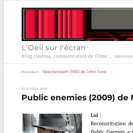
L'Oeil sur l'écran
Blog cinéma, commentaires de films ...
(ancienne
Publication
Navigation
précédente :
Seas beneath (1931) de John Ford
Précédent
de
l’article
16 octobre 2010
Public enemies (2009) de
Lui
:
Reconstitution de
Public Enemies
a p