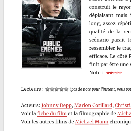
construit le rayo
déplaisant mais i
long, assez répét
qualité de la rec
scénario parait 
ressembler le tra
efficace. Le côté 
finit par être une 
Note :
Lecteurs :
(
pas de note pour l'instant, vous po
Acteurs:
Johnny Depp
,
Marion Cotillard
,
Christ
Voir la
fiche du film
et la filmographie de
Mich
Voir les autres films de
Michael Mann
chroniqué