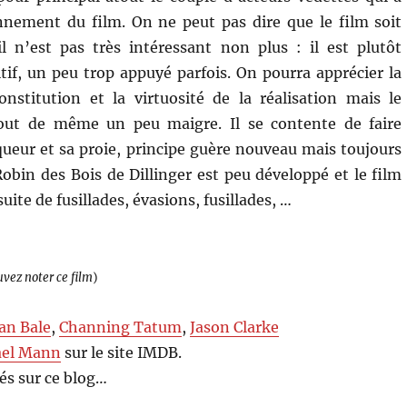
nnement du film. On ne peut pas dire que le film soit
l n’est pas très intéressant non plus : il est plutôt
itif, un peu trop appuyé parfois. On pourra apprécier la
onstitution et la virtuosité de la réalisation mais le
tout de même un peu maigre. Il se contente de faire
queur et sa proie, principe guère nouveau mais toujours
Robin des Bois de Dillinger est peu développé et le film
suite de fusillades, évasions, fusillades, …
uvez noter ce film
)
ian Bale
,
Channing Tatum
,
Jason Clarke
ael Mann
sur le site IMDB.
s sur ce blog…