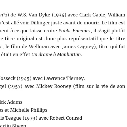
 n°1
) de W.S. Van Dyke (1934) avec Clark Gable, William
est allé voir Dillinger juste avant de mourir. Le film est
ment à ce que laisse croire
Public Enemies
, il s’agit plutôt
titre original est donc plus représentatif que le titre
ic
, le film de Wellman avec James Cagney), titre qui fut
e était en effet
Un drame à Manhattan
.
osseck (1945) avec Lawrence Tierney.
gel (1957) avec Mickey Rooney (film sur la vie de son
Nick Adams
 et Michelle Phillips
wis Teague (1979) avec Robert Conrad
Martin Sheen