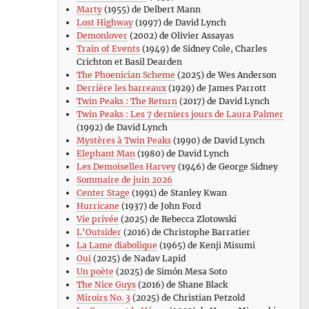
Marty
(1955) de Delbert Mann
Lost Highway
(1997) de David Lynch
Demonlover
(2002) de Olivier Assayas
Train of Events
(1949) de Sidney Cole, Charles
Crichton et Basil Dearden
The Phoenician Scheme
(2025) de Wes Anderson
Derrière les barreaux
(1929) de James Parrott
Twin Peaks : The Return
(2017) de David Lynch
Twin Peaks : Les 7 derniers jours de Laura Palmer
(1992) de David Lynch
Mystères à Twin Peaks
(1990) de David Lynch
Elephant Man
(1980) de David Lynch
Les Demoiselles Harvey
(1946) de George Sidney
Sommaire de juin 2026
Center Stage
(1991) de Stanley Kwan
Hurricane
(1937) de John Ford
Vie privée
(2025) de Rebecca Zlotowski
L’Outsider
(2016) de Christophe Barratier
La Lame diabolique
(1965) de Kenji Misumi
Oui
(2025) de Nadav Lapid
Un poète
(2025) de Simón Mesa Soto
The Nice Guys
(2016) de Shane Black
Miroirs No. 3
(2025) de Christian Petzold