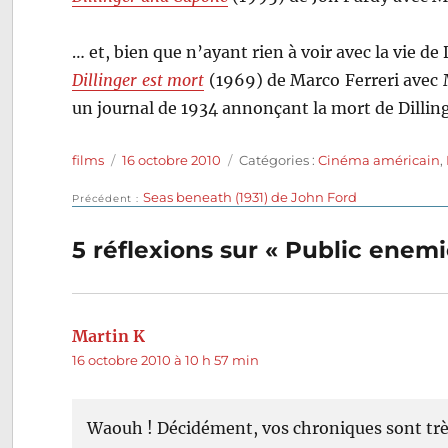
… et, bien que n’ayant rien à voir avec la vie de
Dillinger est mort
(1969) de Marco Ferreri avec M
un journal de 1934 annonçant la mort de Dillin
Auteur
Publié
Catégories
films
16 octobre 2010
Catégories :
Cinéma américain
,
le
Publication
Seas beneath (1931) de John Ford
Navigation
Précédent
précédente :
de
5 réflexions sur « Public enem
l’article
Martin K
dit :
16 octobre 2010 à 10 h 57 min
Waouh ! Décidément, vos chroniques sont tr