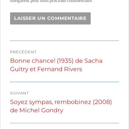
navigateur pour mon prochain commentaire.
Navigation
PRÉCÉDENT
de
Bonne chance! (1935) de Sacha
Publication
Guitry et Fernand Rivers
précédente :
l’article
SUIVANT
Soyez sympas, rembobinez (2008)
Publication
de Michel Gondry
suivante :