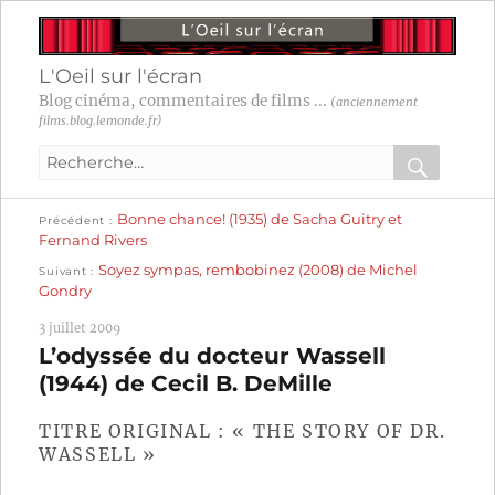
L'Oeil sur l'écran
Blog cinéma, commentaires de films ...
(anciennement
films.blog.lemonde.fr)
Recherche
pour
RECHER
OK
Publication
Navigation
Bonne chance! (1935) de Sacha Guitry et
:
Précédent
précédente :
Fernand Rivers
Publication
de
Soyez sympas, rembobinez (2008) de Michel
Suivant
suivante :
Gondry
l’article
3 juillet 2009
L’odyssée du docteur Wassell
(1944) de Cecil B. DeMille
TITRE ORIGINAL : « THE STORY OF DR.
WASSELL »