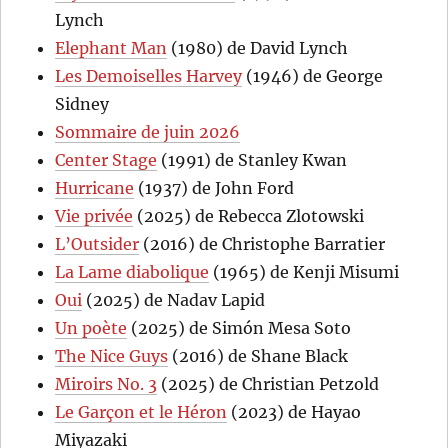
Lynch
Elephant Man
(1980) de David Lynch
Les Demoiselles Harvey
(1946) de George
Sidney
Sommaire de juin 2026
Center Stage
(1991) de Stanley Kwan
Hurricane
(1937) de John Ford
Vie privée
(2025) de Rebecca Zlotowski
L’Outsider
(2016) de Christophe Barratier
La Lame diabolique
(1965) de Kenji Misumi
Oui
(2025) de Nadav Lapid
Un poète
(2025) de Simón Mesa Soto
The Nice Guys
(2016) de Shane Black
Miroirs No. 3
(2025) de Christian Petzold
Le Garçon et le Héron
(2023) de Hayao
Miyazaki