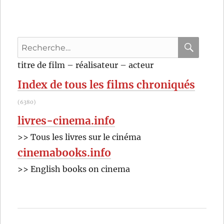
Recherche
pour
RECHER
OK
titre de film – réalisateur – acteur
:
Index de tous les films chroniqués
(6380)
livres-cinema.info
>> Tous les livres sur le cinéma
cinemabooks.info
>> English books on cinema