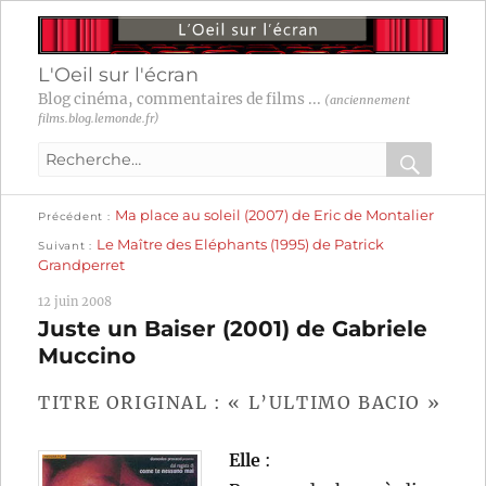
L'Oeil sur l'écran
Blog cinéma, commentaires de films ...
(anciennement
films.blog.lemonde.fr)
Recherche
pour
RECHER
OK
Publication
Navigation
Ma place au soleil (2007) de Eric de Montalier
:
Précédent
précédente :
Publication
Le Maître des Eléphants (1995) de Patrick
Suivant
suivante :
de
Grandperret
l’article
12 juin 2008
Juste un Baiser (2001) de Gabriele
Muccino
TITRE ORIGINAL : « L’ULTIMO BACIO »
Elle
: