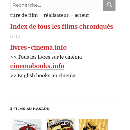
Recherche
pour
RECHER
OK
titre de film – réalisateur – acteur
:
Index de tous les films chroniqués
(6381)
livres-cinema.info
>> Tous les livres sur le cinéma
cinemabooks.info
>> English books on cinema
3 FILMS AU HASARD