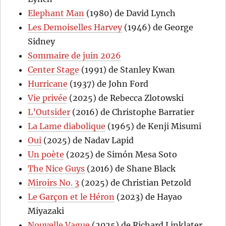
Elephant Man
(1980) de David Lynch
Les Demoiselles Harvey
(1946) de George
Sidney
Sommaire de juin 2026
Center Stage
(1991) de Stanley Kwan
Hurricane
(1937) de John Ford
Vie privée
(2025) de Rebecca Zlotowski
L’Outsider
(2016) de Christophe Barratier
La Lame diabolique
(1965) de Kenji Misumi
Oui
(2025) de Nadav Lapid
Un poète
(2025) de Simón Mesa Soto
The Nice Guys
(2016) de Shane Black
Miroirs No. 3
(2025) de Christian Petzold
Le Garçon et le Héron
(2023) de Hayao
Miyazaki
Nouvelle Vague
(2025) de Richard Linklater