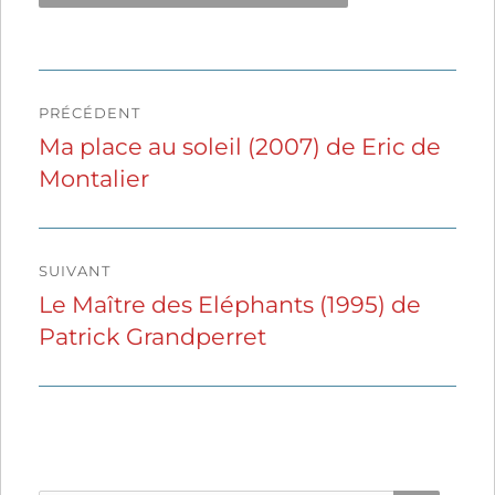
Navigation
PRÉCÉDENT
de
Ma place au soleil (2007) de Eric de
Publication
Montalier
précédente :
l’article
SUIVANT
Le Maître des Eléphants (1995) de
Publication
Patrick Grandperret
suivante :