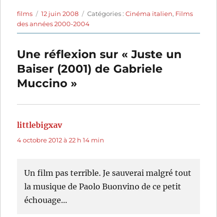
Auteur
Publié
Catégories
films
12 juin 2008
Catégories :
Cinéma italien
,
Films
le
des années 2000-2004
Une réflexion sur « Juste un
Baiser (2001) de Gabriele
Muccino »
littlebigxav
dit :
4 octobre 2012 à 22 h 14 min
Un film pas terrible. Je sauverai malgré tout
la musique de Paolo Buonvino de ce petit
échouage…