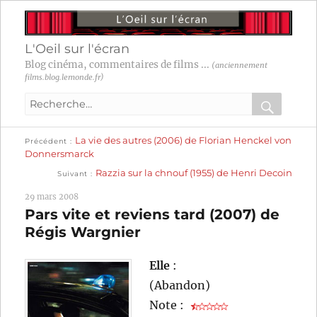
L'Oeil sur l'écran
Blog cinéma, commentaires de films ...
(anciennement
films.blog.lemonde.fr)
Recherche
pour
RECHER
OK
Publication
Navigation
La vie des autres (2006) de Florian Henckel von
:
Précédent
précédente :
Donnersmarck
Publication
de
Razzia sur la chnouf (1955) de Henri Decoin
Suivant
suivante :
l’article
29 mars 2008
Pars vite et reviens tard (2007) de
Régis Wargnier
Elle
:
(Abandon)
Note :