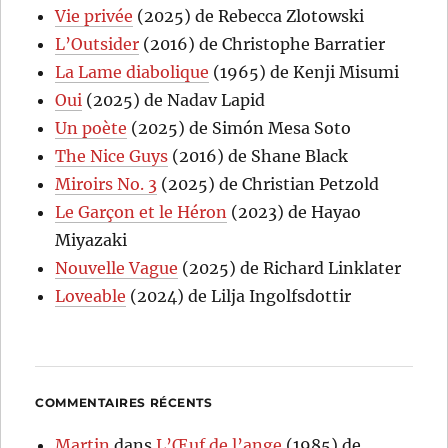
Vie privée
(2025) de Rebecca Zlotowski
L’Outsider
(2016) de Christophe Barratier
La Lame diabolique
(1965) de Kenji Misumi
Oui
(2025) de Nadav Lapid
Un poète
(2025) de Simón Mesa Soto
The Nice Guys
(2016) de Shane Black
Miroirs No. 3
(2025) de Christian Petzold
Le Garçon et le Héron
(2023) de Hayao
Miyazaki
Nouvelle Vague
(2025) de Richard Linklater
Loveable
(2024) de Lilja Ingolfsdottir
COMMENTAIRES RÉCENTS
Martin
dans
L’Œuf de l’ange
(1985) de