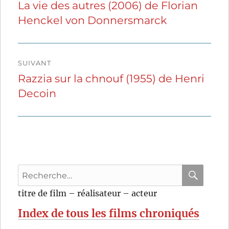
de
La vie des autres (2006) de Florian
Publication
Henckel von Donnersmarck
précédente :
l’article
SUIVANT
Razzia sur la chnouf (1955) de Henri
Publication
Decoin
suivante :
Recherche
pour
RECHER
OK
titre de film – réalisateur – acteur
:
Index de tous les films chroniqués