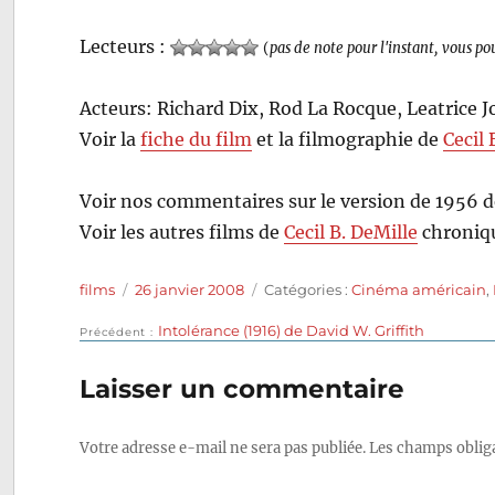
Lecteurs :
(
pas de note pour l'instant, vous po
Acteurs: Richard Dix, Rod La Rocque, Leatrice 
Voir la
fiche du film
et la filmographie de
Cecil 
Voir nos commentaires sur le version de 1956 
Voir les autres films de
Cecil B. DeMille
chroniqu
Auteur
Publié
Catégories
films
26 janvier 2008
Catégories :
Cinéma américain
,
le
Publication
Intolérance (1916) de David W. Griffith
Navigation
Précédent
précédente :
de
Laisser un commentaire
l’article
Votre adresse e-mail ne sera pas publiée.
Les champs obliga