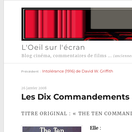
L'Oeil sur l'écran
Blog cinéma, commentaires de films ...
(ancienne
Publication
Navigation
précédente :
Intolérance (1916) de David W. Griffith
Précédent
de
l’article
26 janvier 2008
Les Dix Commandements (1
TITRE ORIGINAL : « THE TEN COMMA
Elle
: