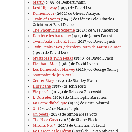
Marty
(1955) de Delbert Mann
Lost Highway
(1997) de David Lynch
Demonlover
(2002) de Olivier Assayas
Train of Events
(1949) de Sidney Cole, Charles
Crichton et Basil Dearden
The Phoenician Scheme
(2025) de Wes Anderson
Derrière les barreaux
(1929) de James Parrott
Twin Peaks : The Return
(2017) de David Lynch
Twin Peaks : Les 7 derniers jours de Laura Palmer
(1992) de David Lynch
Mystères à Twin Peaks
(1990) de David Lynch
Elephant Man
(1980) de David Lynch
Les Demoiselles Harvey
(1946) de George Sidney
Sommaire de juin 2026
Center Stage
(1991) de Stanley Kwan
Hurricane
(1937) de John Ford
Vie privée
(2025) de Rebecca Zlotowski
L’Outsider
(2016) de Christophe Barratier
La Lame diabolique
(1965) de Kenji Misumi
Oui
(2025) de Nadav Lapid
Un poète
(2025) de Simón Mesa Soto
The Nice Guys
(2016) de Shane Black
Miroirs No. 3
(2025) de Christian Petzold
Le Garçon et le Héron
(2023) de Hayao Miyazaki