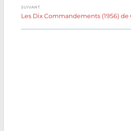
SUIVANT
Les Dix Commandements (1956) de C
Publication
suivante :