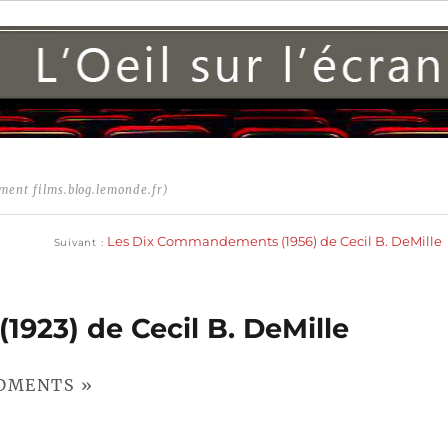
ment films.blog.lemonde.fr)
Publication
suivante :
Les Dix Commandements (1956) de Cecil B. DeMille
Suivant
923) de Cecil B. DeMille
NDMENTS »