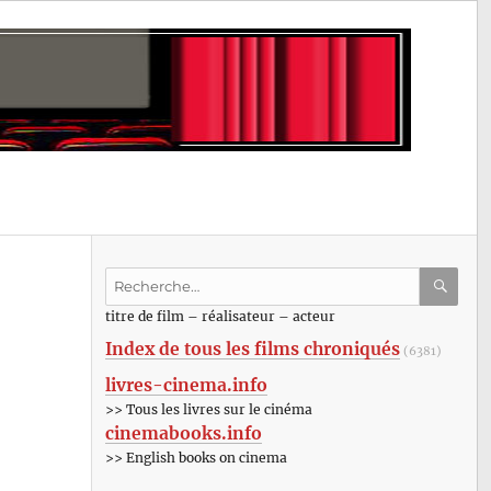
Recherche
pour
RECHE
OK
titre de film – réalisateur – acteur
:
Index de tous les films chroniqués
(6381)
livres-cinema.info
>> Tous les livres sur le cinéma
cinemabooks.info
>> English books on cinema