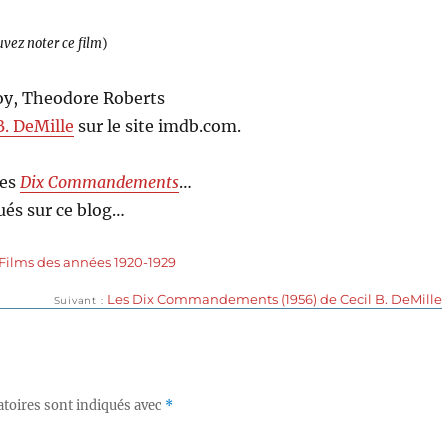
uvez noter ce film
)
Joy, Theodore Roberts
B. DeMille
sur le site imdb.com.
des
Dix Commandements
…
és sur ce blog…
Films des années 1920-1929
Publication
Les Dix Commandements (1956) de Cecil B. DeMille
Suivant
suivante :
toires sont indiqués avec
*