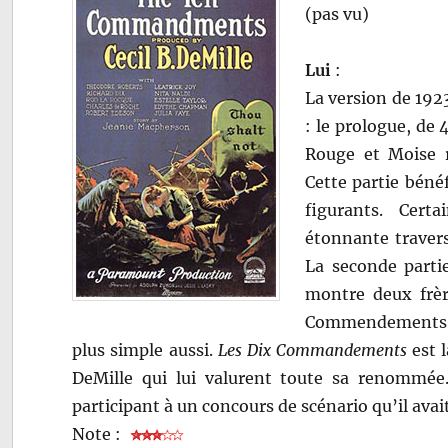
(pas vu)
Lui
:
La version de 192
: le prologue, de
Rouge et Moise 
Cette partie béné
figurants. Cert
étonnante traver
La seconde parti
montre deux frère
Commendements. M
plus simple aussi.
Les Dix Commandements
est l
DeMille qui lui valurent toute sa renommée.
participant à un concours de scénario qu’il avai
Note :