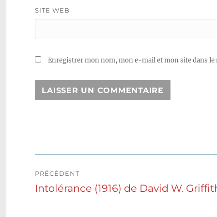
SITE WEB
Enregistrer mon nom, mon e-mail et mon site dans le
Navigation
PRÉCÉDENT
de
Intolérance (1916) de David W. Griffit
Publication
précédente :
l’article