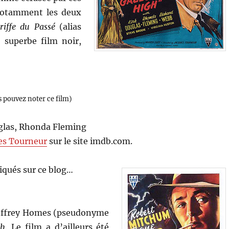
notamment les deux
riffe du Passé
(alias
 superbe film noir,
s pouvez noter ce film)
uglas, Rhonda Fleming
es Tourneur
sur le site imdb.com.
qués sur ce blog…
offrey Homes (pseudonyme
gh
. Le film a d’ailleurs été