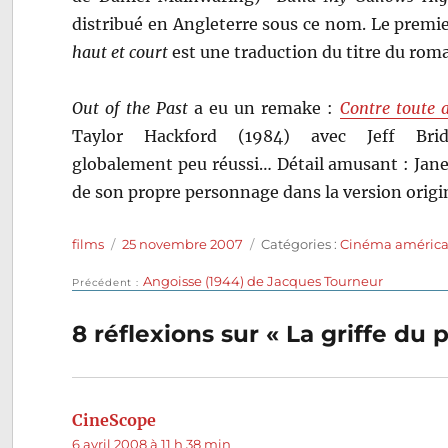
distribué en Angleterre sous ce nom. Le premie
haut et court
est une traduction du titre du rom
Out of the Past
a eu un remake :
Contre toute a
Taylor Hackford (1984) avec Jeff Br
globalement peu réussi… Détail amusant : Jane
de son propre personnage dans la version origi
Auteur
Publié
Catégories
films
25 novembre 2007
Catégories :
Cinéma américa
le
Publication
Angoisse (1944) de Jacques Tourneur
Navigation
Précédent
précédente :
de
8 réflexions sur « La griffe du
l’article
CineScope
dit :
6 avril 2008 à 11 h 38 min