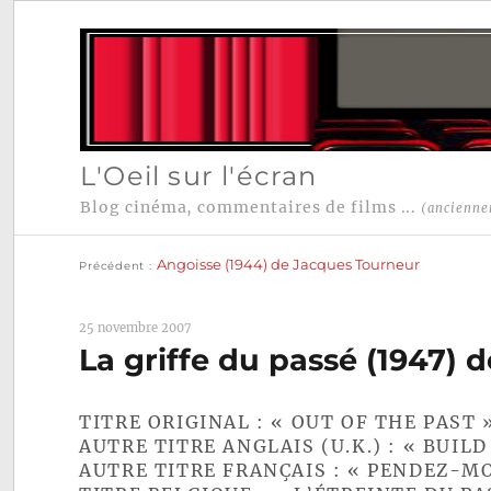
L'Oeil sur l'écran
Blog cinéma, commentaires de films ...
(ancienne
Publication
Navigation
précédente :
Angoisse (1944) de Jacques Tourneur
Précédent
de
l’article
25 novembre 2007
La griffe du passé (1947)
TITRE ORIGINAL : « OUT OF THE PAST 
AUTRE TITRE ANGLAIS (U.K.) : « BUIL
AUTRE TITRE FRANÇAIS : « PENDEZ-M