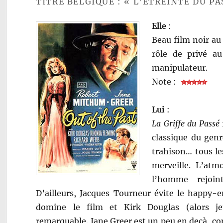
TITRE BELGIQUE : « L’ÉTREINTE DU PA
Elle
:
Beau film noir au
rôle de privé a
manipulateur.
Note :
Lui
:
La Griffe du Passé
classique du genr
trahison… tous le
merveille. L’atm
l’homme rejoin
D’ailleurs, Jacques Tourneur évite le happy-
domine le film et Kirk Douglas (alors je
remarquable. Jane Greer est un peu en deçà, c