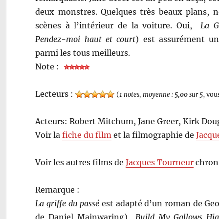
deux monstres. Quelques très beaux plans, 
scènes à l’intérieur de la voiture. Oui,
La G
Pendez-moi haut et court
) est assurément un
parmi les tous meilleurs.
Note :
Lecteurs :
(
1 notes, moyenne :
5,00
sur 5
, vou
Acteurs: Robert Mitchum, Jane Greer, Kirk Do
Voir la
fiche du film
et la filmographie de
Jacqu
Voir les autres films de
Jacques Tourneur
chroni
Remarque :
La griffe du passé
est adapté d’un roman de Ge
de Daniel Mainwaring)
Build My Gallows Hi