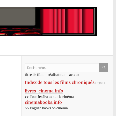
Recherche
pour
RECHE
OK
titre de film – réalisateur – acteur
:
Index de tous les films chroniqués
(6380)
livres-cinema.info
>> Tous les livres sur le cinéma
cinemabooks.info
>> English books on cinema