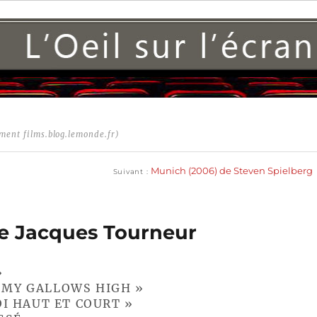
ment films.blog.lemonde.fr)
Publication
suivante :
Munich (2006) de Steven Spielberg
Suivant
 de Jacques Tourneur
»
D MY GALLOWS HIGH »
OI HAUT ET COURT »