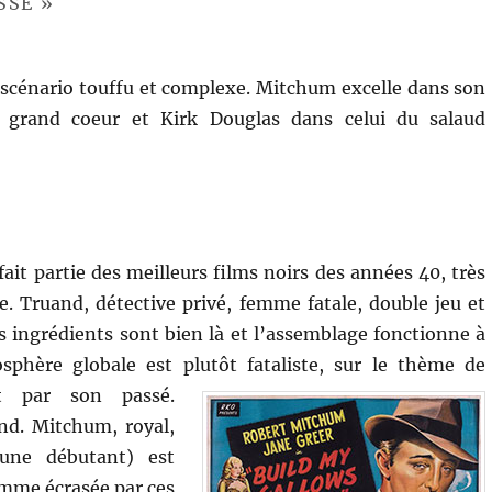
SSÉ »
 scénario touffu et complexe. Mitchum excelle dans son
u grand coeur et Kirk Douglas dans celui du salaud
fait partie des meilleurs films noirs des années 40, très
e. Truand, détective privé, femme fatale, double jeu et
s ingrédients sont bien là et l’assemblage fonctionne à
osphère globale est plutôt fataliste, sur le thème de
t par son passé.
end. Mitchum, royal,
une débutant) est
omme écrasée par ces