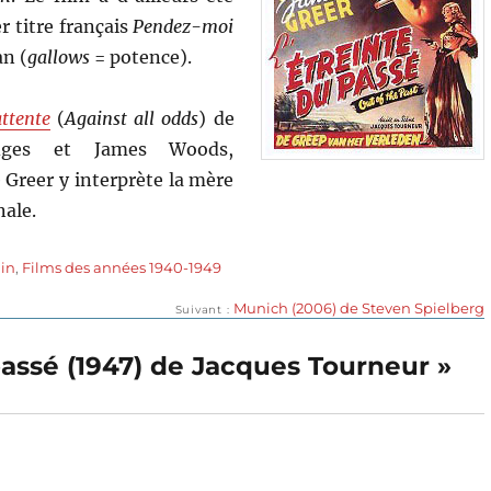
r titre français
Pendez-moi
an (
gallows
= potence).
ttente
(
Against all odds
) de
idges et James Woods,
 Greer y interprète la mère
nale.
in
,
Films des années 1940-1949
Publication
Munich (2006) de Steven Spielberg
Suivant
suivante :
 passé (1947) de Jacques Tourneur »