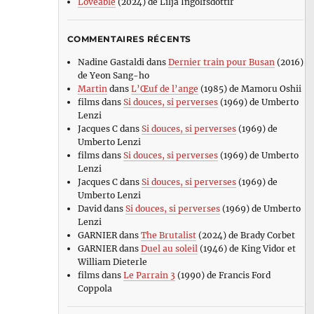
Loveable
(2024) de Lilja Ingolfsdottir
COMMENTAIRES RÉCENTS
Nadine Gastaldi
dans
Dernier train pour Busan
(2016)
de Yeon Sang-ho
Martin
dans
L’Œuf de l’ange
(1985) de Mamoru Oshii
films
dans
Si douces, si perverses
(1969) de Umberto
Lenzi
Jacques C
dans
Si douces, si perverses
(1969) de
Umberto Lenzi
films
dans
Si douces, si perverses
(1969) de Umberto
Lenzi
Jacques C
dans
Si douces, si perverses
(1969) de
Umberto Lenzi
David
dans
Si douces, si perverses
(1969) de Umberto
Lenzi
GARNIER
dans
The Brutalist
(2024) de Brady Corbet
GARNIER
dans
Duel au soleil
(1946) de King Vidor et
William Dieterle
films
dans
Le Parrain 3
(1990) de Francis Ford
Coppola