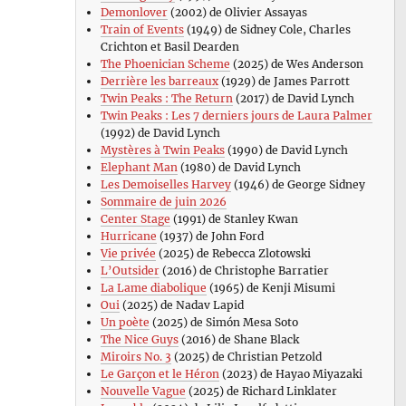
Demonlover
(2002) de Olivier Assayas
Train of Events
(1949) de Sidney Cole, Charles
Crichton et Basil Dearden
The Phoenician Scheme
(2025) de Wes Anderson
Derrière les barreaux
(1929) de James Parrott
Twin Peaks : The Return
(2017) de David Lynch
Twin Peaks : Les 7 derniers jours de Laura Palmer
(1992) de David Lynch
Mystères à Twin Peaks
(1990) de David Lynch
Elephant Man
(1980) de David Lynch
Les Demoiselles Harvey
(1946) de George Sidney
Sommaire de juin 2026
Center Stage
(1991) de Stanley Kwan
Hurricane
(1937) de John Ford
Vie privée
(2025) de Rebecca Zlotowski
L’Outsider
(2016) de Christophe Barratier
La Lame diabolique
(1965) de Kenji Misumi
Oui
(2025) de Nadav Lapid
Un poète
(2025) de Simón Mesa Soto
The Nice Guys
(2016) de Shane Black
Miroirs No. 3
(2025) de Christian Petzold
Le Garçon et le Héron
(2023) de Hayao Miyazaki
Nouvelle Vague
(2025) de Richard Linklater