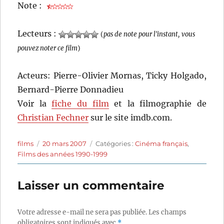
Note :
Lecteurs :
(
pas de note pour l'instant, vous
pouvez noter ce film
)
Acteurs: Pierre-Olivier Mornas, Ticky Holgado,
Bernard-Pierre Donnadieu
Voir la
fiche du film
et la filmographie de
Christian Fechner
sur le site imdb.com.
Auteur
Publié
Catégories
films
20 mars 2007
Catégories :
Cinéma français
,
le
Films des années 1990-1999
Laisser un commentaire
Votre adresse e-mail ne sera pas publiée.
Les champs
obligatoires sont indiqués avec
*