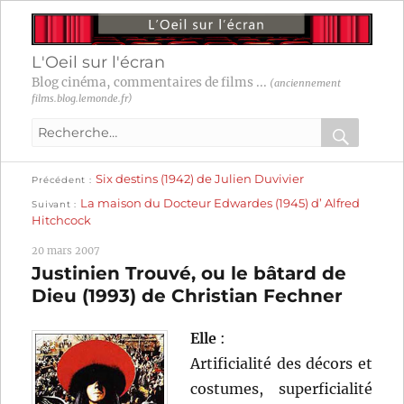
L'Oeil sur l'écran
Blog cinéma, commentaires de films ...
(anciennement
films.blog.lemonde.fr)
Recherche
pour
RECHER
OK
Publication
Navigation
Six destins (1942) de Julien Duvivier
:
Précédent
précédente :
Publication
La maison du Docteur Edwardes (1945) d’ Alfred
Suivant
suivante :
de
Hitchcock
l’article
20 mars 2007
Justinien Trouvé, ou le bâtard de
Dieu (1993) de Christian Fechner
Elle
:
Artificialité des décors et
costumes, superficialité