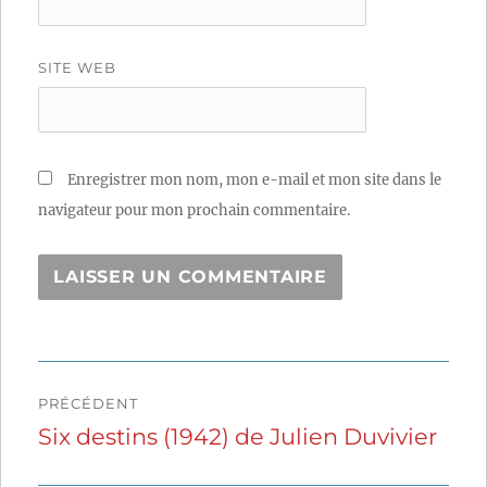
SITE WEB
Enregistrer mon nom, mon e-mail et mon site dans le
navigateur pour mon prochain commentaire.
Navigation
PRÉCÉDENT
de
Six destins (1942) de Julien Duvivier
Publication
précédente :
l’article