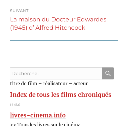
SUIVANT
La maison du Docteur Edwardes
Publication
(1945) d’ Alfred Hitchcock
suivante :
Recherche
pour
RECHER
OK
titre de film – réalisateur – acteur
:
Index de tous les films chroniqués
(6382)
livres-cinema.info
>> Tous les livres sur le cinéma