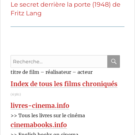
Le secret derrière la porte (1948) de
Publication
Fritz Lang
suivante :
Recherche
pour
RECHER
OK
titre de film – réalisateur – acteur
:
Index de tous les films chroniqués
(6381)
livres-cinema.info
>> Tous les livres sur le cinéma
cinemabooks.info
>> English books on cinema