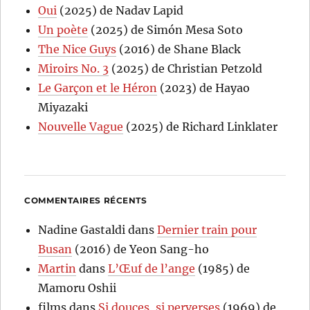
Oui
(2025) de Nadav Lapid
Un poète
(2025) de Simón Mesa Soto
The Nice Guys
(2016) de Shane Black
Miroirs No. 3
(2025) de Christian Petzold
Le Garçon et le Héron
(2023) de Hayao
Miyazaki
Nouvelle Vague
(2025) de Richard Linklater
COMMENTAIRES RÉCENTS
Nadine Gastaldi
dans
Dernier train pour
Busan
(2016) de Yeon Sang-ho
Martin
dans
L’Œuf de l’ange
(1985) de
Mamoru Oshii
films
dans
Si douces, si perverses
(1969) de