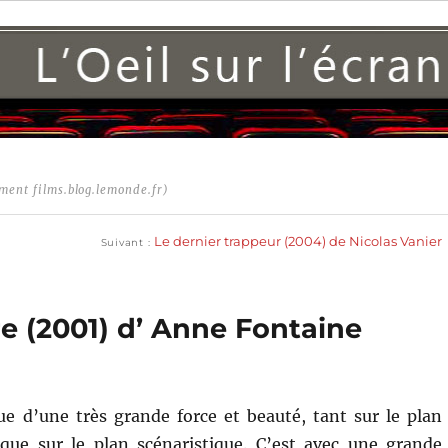
ment films.blog.lemonde.fr)
Publication
suivante :
Le dernier trappeur (2004) de Nicolas Vanier
Suivant
e (2001) d’ Anne Fontaine
e d’une très grande force et beauté, tant sur le plan
 que sur le plan scénaristique. C’est avec une grande