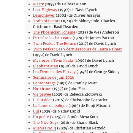
Marty
(1955) de Delbert Mann
Lost Highway
(1997) de David Lynch
Demonlover
(2002) de Olivier Assayas
Train of Events
(1949) de Sidney Cole, Charles
Crichton et Basil Dearden
The Phoenician Scheme
(2025) de Wes Anderson
Derrière les barreaux
(1929) de James Parrott
Twin Peaks : The Return
(2017) de David Lynch
Twin Peaks : Les 7 derniers jours de Laura Palmer
(1992) de David Lynch
Mystères à Twin Peaks
(1990) de David Lynch
Elephant Man
(1980) de David Lynch
Les Demoiselles Harvey
(1946) de George Sidney
Sommaire de juin 2026
Center Stage
(1991) de Stanley Kwan
Hurricane
(1937) de John Ford
Vie privée
(2025) de Rebecca Zlotowski
L’Outsider
(2016) de Christophe Barratier
La Lame diabolique
(1965) de Kenji Misumi
Oui
(2025) de Nadav Lapid
Un poète
(2025) de Simón Mesa Soto
The Nice Guys
(2016) de Shane Black
Miroirs No. 3
(2025) de Christian Petzold