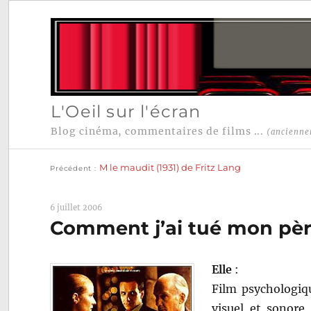
L'Oeil sur l'écran
Blog cinéma, commentaires de films ...
(ancienne
Publication
Navigation
précédente :
M le maudit (1931) de Fritz Lang
Précédent
de
l’article
6 juillet 2006
Comment j’ai tué mon pèr
Elle
:
Film psychologiqu
visuel et sonore