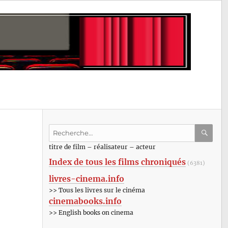
Recherche
pour
RECHE
OK
titre de film – réalisateur – acteur
:
Index de tous les films chroniqués
(6381)
livres-cinema.info
>> Tous les livres sur le cinéma
cinemabooks.info
>> English books on cinema