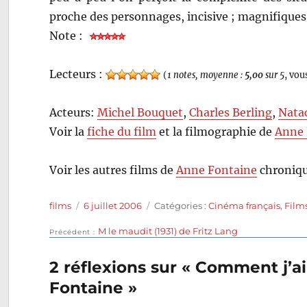
proche des personnages, incisive ; magnifiques
Note :
Lecteurs :
(
1 notes, moyenne :
5,00
sur 5
, vou
Acteurs:
Michel Bouquet
,
Charles Berling
,
Nata
Voir la
fiche du film
et la filmographie de
Anne 
Voir les autres films de
Anne Fontaine
chroniqu
Auteur
Publié
Catégories
films
6 juillet 2006
Catégories :
Cinéma français
,
Film
le
Publication
M le maudit (1931) de Fritz Lang
Navigation
Précédent
précédente :
de
2 réflexions sur « Comment j’a
Fontaine »
l’article