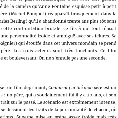
ité de la caméra qu’Anne Fontaine esquisse petit à petit
ère (Michel Bouquet) réapparaît brusquement dans la
harles Berling) qu’il a abandonné trente ans plus tôt sans
 cette confrontation brutale, ce fils à qui tout réussit
 une personnalité froide et ambiguë avec ses fêlures. Sa
égnier) qui étouffe dans cet univers mondain se prend
 père. Les trois acteurs sont très touchants. Ce film
nse et bouleversant. On ne s’ennuie pas une seconde.
oser un film déprimant,
Comment j’ai tué mon père
est un
: un père, qui a soudainement fui il y a 20 ans, et son
n trait sur le passé. Le scénario est extrêmement intense,
se dessinent les traits de la personnalité de chacun, où
uations. Superbe mise en scène assez froide mais très