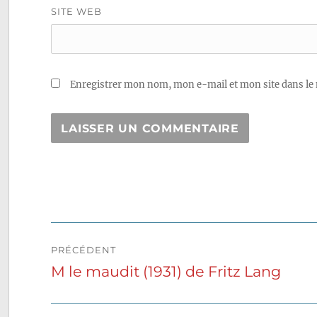
SITE WEB
Enregistrer mon nom, mon e-mail et mon site dans le
Navigation
PRÉCÉDENT
de
M le maudit (1931) de Fritz Lang
Publication
précédente :
l’article