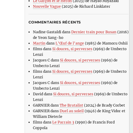
Le Garçon et le Héron
(2023) de Hayao Miyazaki
Nouvelle Vague
(2025) de Richard Linklater
COMMENTAIRES RÉCENTS
Nadine Gastaldi
dans
Dernier train pour Busan
(2016)
de Yeon Sang-ho
Martin
dans
L’Œuf de l’ange
(1985) de Mamoru Oshii
films
dans
Si douces, si perverses
(1969) de Umberto
Lenzi
Jacques C
dans
Si douces, si perverses
(1969) de
Umberto Lenzi
films
dans
Si douces, si perverses
(1969) de Umberto
Lenzi
Jacques C
dans
Si douces, si perverses
(1969) de
Umberto Lenzi
David
dans
Si douces, si perverses
(1969) de Umberto
Lenzi
GARNIER
dans
The Brutalist
(2024) de Brady Corbet
GARNIER
dans
Duel au soleil
(1946) de King Vidor et
William Dieterle
films
dans
Le Parrain 3
(1990) de Francis Ford
Coppola