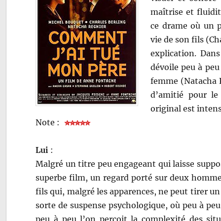
maîtrise et fluid
ce drame où un p
vie de son fils (C
explication. Dans
dévoile peu à peu
femme (Natacha R
d’amitié pour le
original est inte
Note :
Lui
:
Malgré un titre peu engageant qui laisse supp
superbe film, un regard porté sur deux hommes 
fils qui, malgré les apparences, ne peut tirer u
sorte de suspense psychologique, où peu à peu 
peu à peu l’on perçoit la complexité des sit