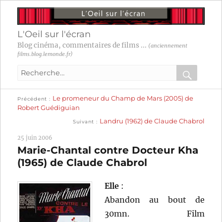
L'Oeil sur l'écran
Blog cinéma, commentaires de films ...
(anciennement
films.blog.lemonde.fr)
Recherche
pour
RECHER
OK
Publication
Navigation
Le promeneur du Champ de Mars (2005) de
:
Précédent
précédente :
Robert Guédiguian
Publication
de
Landru (1962) de Claude Chabrol
Suivant
suivante :
l’article
25 juin 2006
Marie-Chantal contre Docteur Kha
(1965) de Claude Chabrol
Elle
:
Abandon au bout de
30mn. Film