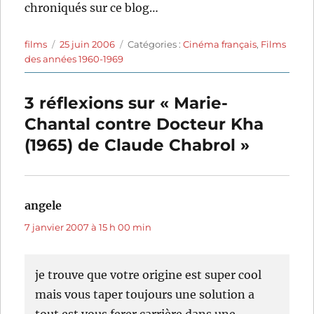
chroniqués sur ce blog…
Auteur
Publié
Catégories
films
25 juin 2006
Catégories :
Cinéma français
,
Films
le
des années 1960-1969
3 réflexions sur « Marie-
Chantal contre Docteur Kha
(1965) de Claude Chabrol »
angele
dit :
7 janvier 2007 à 15 h 00 min
je trouve que votre origine est super cool
mais vous taper toujours une solution a