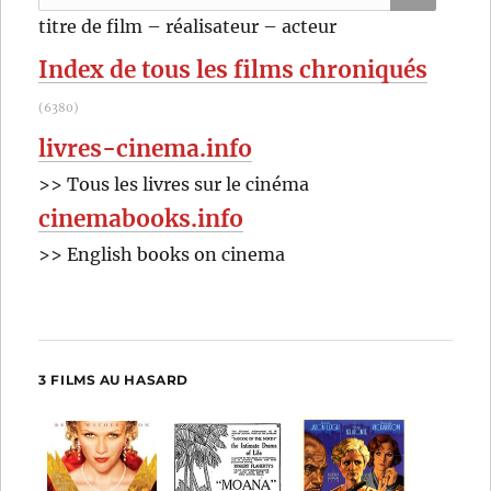
pour
RECHER
OK
titre de film – réalisateur – acteur
:
Index de tous les films chroniqués
(6380)
livres-cinema.info
>> Tous les livres sur le cinéma
cinemabooks.info
>> English books on cinema
3 FILMS AU HASARD