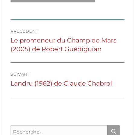
Navigation
PRÉCÉDENT
de
Le promeneur du Champ de Mars
Publication
(2005) de Robert Guédiguian
précédente :
l’article
SUIVANT
Landru (1962) de Claude Chabrol
Publication
suivante :
Recherche