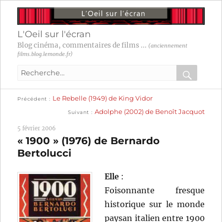
L'Oeil sur l'écran
Blog cinéma, commentaires de films ...
(anciennement
films.blog.lemonde.fr)
Recherche
pour
RECHER
OK
Publication
Navigation
Le Rebelle (1949) de King Vidor
:
Précédent
précédente :
Publication
Adolphe (2002) de Benoît Jacquot
Suivant
suivante :
de
5 février 2006
l’article
« 1900 » (1976) de Bernardo
Bertolucci
Elle
:
Foisonnante fresque
historique sur le monde
paysan italien entre 1900