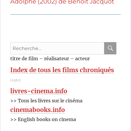
Adolphe (2002) de Benoît Jacquot
Publication
suivante :
Recherche
pour
RECHER
OK
titre de film – réalisateur – acteur
:
Index de tous les films chroniqués
(6382)
livres-cinema.info
>> Tous les livres sur le cinéma
cinemabooks.info
>> English books on cinema