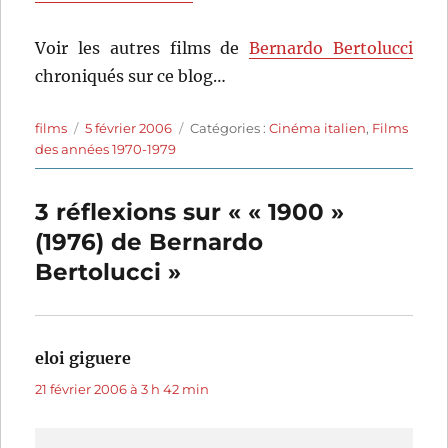
Voir les autres films de
Bernardo Bertolucci
chroniqués sur ce blog…
Auteur
Publié
Catégories
films
5 février 2006
Catégories :
Cinéma italien
,
Films
le
des années 1970-1979
3 réflexions sur « « 1900 »
(1976) de Bernardo
Bertolucci »
eloi giguere
dit :
21 février 2006 à 3 h 42 min