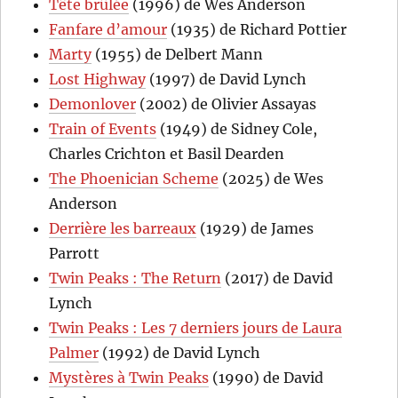
Tête brûlée
(1996) de Wes Anderson
Fanfare d’amour
(1935) de Richard Pottier
Marty
(1955) de Delbert Mann
Lost Highway
(1997) de David Lynch
Demonlover
(2002) de Olivier Assayas
Train of Events
(1949) de Sidney Cole,
Charles Crichton et Basil Dearden
The Phoenician Scheme
(2025) de Wes
Anderson
Derrière les barreaux
(1929) de James
Parrott
Twin Peaks : The Return
(2017) de David
Lynch
Twin Peaks : Les 7 derniers jours de Laura
Palmer
(1992) de David Lynch
Mystères à Twin Peaks
(1990) de David