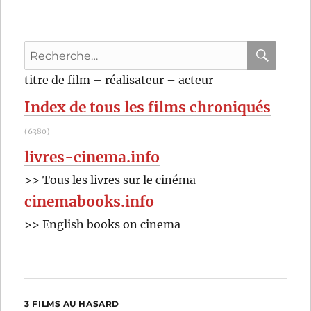
Recherche
pour
RECHER
OK
titre de film – réalisateur – acteur
:
Index de tous les films chroniqués
(6380)
livres-cinema.info
>> Tous les livres sur le cinéma
cinemabooks.info
>> English books on cinema
3 FILMS AU HASARD