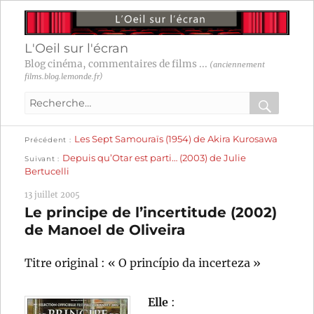
L'Oeil sur l'écran
Blog cinéma, commentaires de films ...
(anciennement
films.blog.lemonde.fr)
Recherche
pour
RECHER
OK
Publication
Navigation
Les Sept Samouraïs (1954) de Akira Kurosawa
:
Précédent
précédente :
Publication
Depuis qu’Otar est parti… (2003) de Julie
Suivant
suivante :
de
Bertucelli
l’article
13 juillet 2005
Le principe de l’incertitude (2002)
de Manoel de Oliveira
Titre original : « O princípio da incerteza »
Elle
: