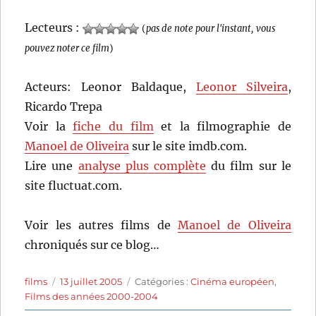
Lecteurs :
(
pas de note pour l'instant, vous
pouvez noter ce film
)
Acteurs: Leonor Baldaque,
Leonor Silveira
,
Ricardo Trepa
Voir la
fiche du film
et la filmographie de
Manoel de Oliveira
sur le site imdb.com.
Lire une
analyse plus complète
du film sur le
site fluctuat.com.
Voir les autres films de
Manoel de Oliveira
chroniqués sur ce blog…
Auteur
Publié
Catégories
films
13 juillet 2005
Catégories :
Cinéma européen
,
le
Films des années 2000-2004