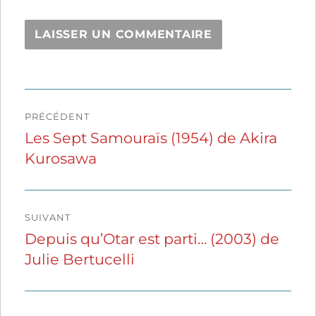
Navigation
PRÉCÉDENT
de
Les Sept Samouraïs (1954) de Akira
Publication
Kurosawa
précédente :
l’article
SUIVANT
Depuis qu’Otar est parti… (2003) de
Publication
Julie Bertucelli
suivante :