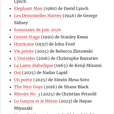
Lynch
Elephant Man
(1980) de David Lynch
Les Demoiselles Harvey
(1946) de George
Sidney
Sommaire de juin 2026
Center Stage
(1991) de Stanley Kwan
Hurricane
(1937) de John Ford
Vie privée
(2025) de Rebecca Zlotowski
L’Outsider
(2016) de Christophe Barratier
La Lame diabolique
(1965) de Kenji Misumi
Oui
(2025) de Nadav Lapid
Un poète
(2025) de Simón Mesa Soto
The Nice Guys
(2016) de Shane Black
Miroirs No. 3
(2025) de Christian Petzold
Le Garçon et le Héron
(2023) de Hayao
Miyazaki