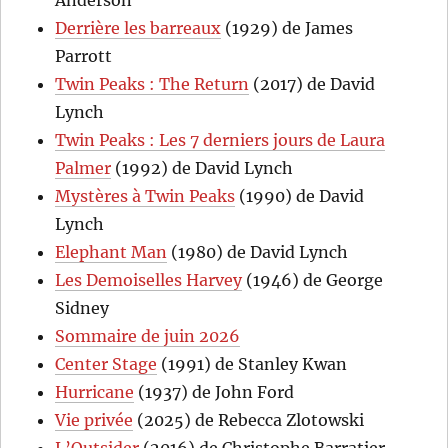
Derrière les barreaux
(1929) de James
Parrott
Twin Peaks : The Return
(2017) de David
Lynch
Twin Peaks : Les 7 derniers jours de Laura
Palmer
(1992) de David Lynch
Mystères à Twin Peaks
(1990) de David
Lynch
Elephant Man
(1980) de David Lynch
Les Demoiselles Harvey
(1946) de George
Sidney
Sommaire de juin 2026
Center Stage
(1991) de Stanley Kwan
Hurricane
(1937) de John Ford
Vie privée
(2025) de Rebecca Zlotowski
L’Outsider
(2016) de Christophe Barratier