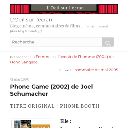
L'Oeil sur l'écran
Blog cinéma, commentaires de films ...
(anciennement
films.blog.lemonde.fr)
Recherche
pour
RECHER
OK
Publication
Navigation
La Femme est l’avenir de l’homme (2004) de
:
Précédent
précédente :
Hong Sangsoo
Publication
de
sommaire de mai 2005
Suivant
suivante :
l’article
31 mai 2005
Phone Game (2002) de Joel
Schumacher
TITRE ORIGINAL : PHONE BOOTH
Elle
: