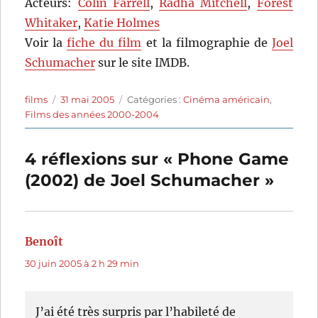
Acteurs:
Colin Farrell
,
Radha Mitchell
,
Forest
Whitaker
,
Katie Holmes
Voir la
fiche du film
et la filmographie de
Joel
Schumacher
sur le site IMDB.
Auteur
Publié
Catégories
films
31 mai 2005
Catégories :
Cinéma américain
,
le
Films des années 2000-2004
4 réflexions sur « Phone Game
(2002) de Joel Schumacher »
Benoît
dit :
30 juin 2005 à 2 h 29 min
J’ai été très surpris par l’habileté de