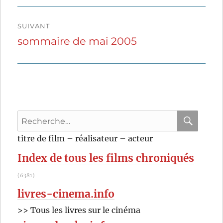
SUIVANT
sommaire de mai 2005
Publication
suivante :
Recherche
pour
RECHER
OK
titre de film – réalisateur – acteur
:
Index de tous les films chroniqués
(6381)
livres-cinema.info
>> Tous les livres sur le cinéma