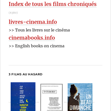
Index de tous les films chroniqués
heureux?
(2022)
(6380)
de
Amandine
livres-cinema.info
Fredon
>> Tous les livres sur le cinéma
et
Benjamin
cinemabooks.info
Massoubre
>> English books on cinema
3 FILMS AU HASARD