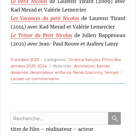
Le Petit Nicolas
de Laurent Tirard (2009) avec
Kad Merad et Valérie Lemercier
Les Vacances du petit Nicolas
de Laurent Tirard
(2014) avec Kad Merad et Valérie Lemercier
Le Trésor du Petit Nicolas
de Julien Rappeneau
(2021) avec Jean-Paul Rouve et Audrey Lamy
Publié
Catégories
5 octobre 2023
Catégories :
Cinéma français
,
Films des
le
Étiquettes
années 2020-2024
Mots-clés :
Animation
,
bande
dessinée
,
dessinateur
,
enfance
,
René Goscinny
,
Sempé
sur
Laisser un commentaire
Le
Petit
Nicolas:
Qu’est-
ce
Recherche
qu’on
attend
pour
RECHER
OK
titre de film – réalisateur – acteur
pour
:
être