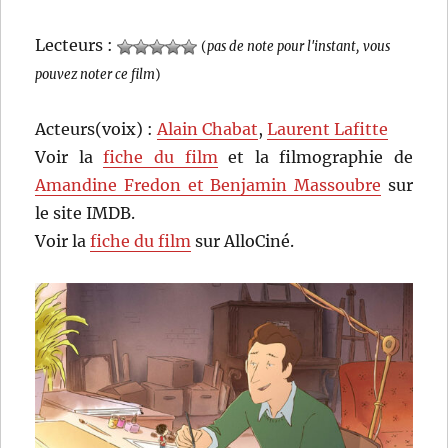
Lecteurs :
(
pas de note pour l'instant, vous
pouvez noter ce film
)
Acteurs(voix) :
Alain Chabat
,
Laurent Lafitte
Voir la
fiche du film
et la filmographie de
Amandine Fredon et Benjamin Massoubre
sur
le site IMDB.
Voir la
fiche du film
sur AlloCiné.