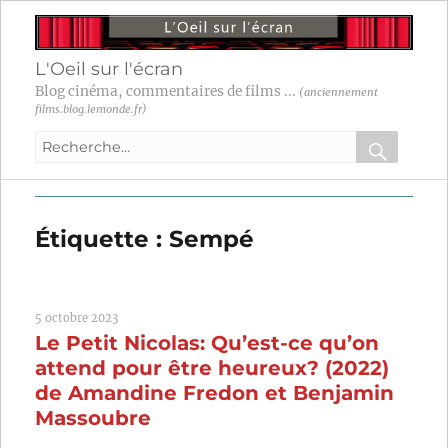
L'Oeil sur l'écran
Blog cinéma, commentaires de films ...
(anciennement
films.blog.lemonde.fr)
Recherche
pour
RECHER
OK
:
Étiquette :
Sempé
5 octobre 2023
Le Petit Nicolas: Qu’est-ce qu’on
attend pour être heureux? (2022)
de Amandine Fredon et Benjamin
Massoubre