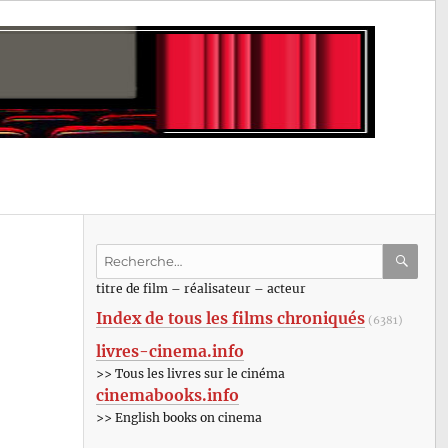
Recherche
pour
RECHE
OK
titre de film – réalisateur – acteur
:
Index de tous les films chroniqués
(6381)
livres-cinema.info
>> Tous les livres sur le cinéma
cinemabooks.info
>> English books on cinema