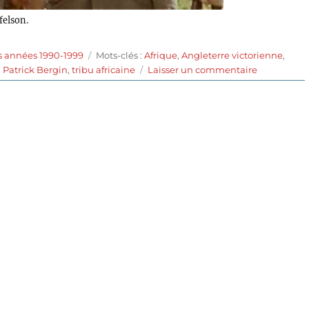
felson.
Étiquettes
s années 1990-1999
Mots-clés :
Afrique
,
Angleterre victorienne
,
sur
,
Patrick Bergin
,
tribu africaine
Laisser un commentaire
Aux
sources
du
Nil
(1990)
de
Bob
Rafelson