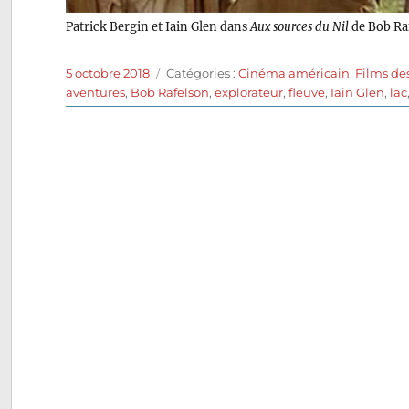
Patrick Bergin et Iain Glen dans
Aux sources du Nil
de Bob Ra
Publié
Catégories
5 octobre 2018
Catégories :
Cinéma américain
,
Films de
le
aventures
,
Bob Rafelson
,
explorateur
,
fleuve
,
Iain Glen
,
lac