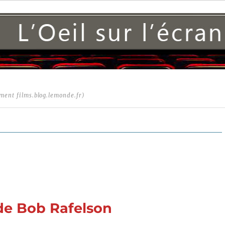
ment films.blog.lemonde.fr)
 de Bob Rafelson