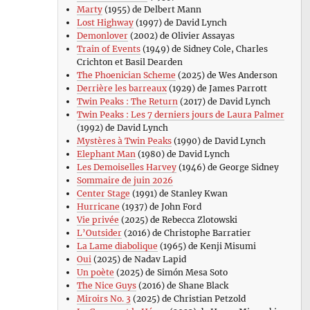
Marty
(1955) de Delbert Mann
Lost Highway
(1997) de David Lynch
Demonlover
(2002) de Olivier Assayas
Train of Events
(1949) de Sidney Cole, Charles
Crichton et Basil Dearden
The Phoenician Scheme
(2025) de Wes Anderson
Derrière les barreaux
(1929) de James Parrott
Twin Peaks : The Return
(2017) de David Lynch
Twin Peaks : Les 7 derniers jours de Laura Palmer
(1992) de David Lynch
Mystères à Twin Peaks
(1990) de David Lynch
Elephant Man
(1980) de David Lynch
Les Demoiselles Harvey
(1946) de George Sidney
Sommaire de juin 2026
Center Stage
(1991) de Stanley Kwan
Hurricane
(1937) de John Ford
Vie privée
(2025) de Rebecca Zlotowski
L’Outsider
(2016) de Christophe Barratier
La Lame diabolique
(1965) de Kenji Misumi
Oui
(2025) de Nadav Lapid
Un poète
(2025) de Simón Mesa Soto
The Nice Guys
(2016) de Shane Black
Miroirs No. 3
(2025) de Christian Petzold