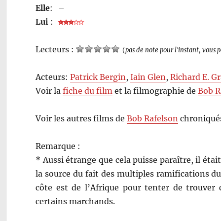
Elle
:
–
Lui
:
Lecteurs :
(
pas de note pour l'instant, vous 
Acteurs:
Patrick Bergin
,
Iain Glen
,
Richard E. G
Voir la
fiche du film
et la filmographie de
Bob R
Voir les autres films de
Bob Rafelson
chroniqués
Remarque :
* Aussi étrange que cela puisse paraître, il éta
la source du fait des multiples ramifications du
côte est de l’Afrique pour tenter de trouver 
certains marchands.