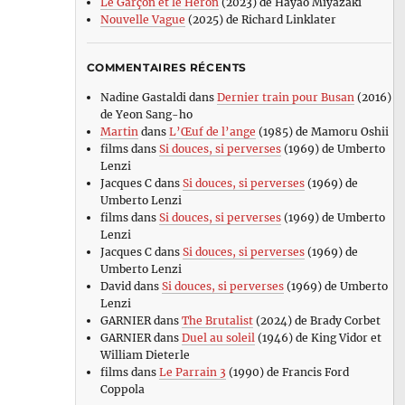
Le Garçon et le Héron
(2023) de Hayao Miyazaki
Nouvelle Vague
(2025) de Richard Linklater
COMMENTAIRES RÉCENTS
Nadine Gastaldi
dans
Dernier train pour Busan
(2016)
de Yeon Sang-ho
Martin
dans
L’Œuf de l’ange
(1985) de Mamoru Oshii
films
dans
Si douces, si perverses
(1969) de Umberto
Lenzi
Jacques C
dans
Si douces, si perverses
(1969) de
Umberto Lenzi
films
dans
Si douces, si perverses
(1969) de Umberto
Lenzi
Jacques C
dans
Si douces, si perverses
(1969) de
Umberto Lenzi
David
dans
Si douces, si perverses
(1969) de Umberto
Lenzi
GARNIER
dans
The Brutalist
(2024) de Brady Corbet
GARNIER
dans
Duel au soleil
(1946) de King Vidor et
William Dieterle
films
dans
Le Parrain 3
(1990) de Francis Ford
Coppola