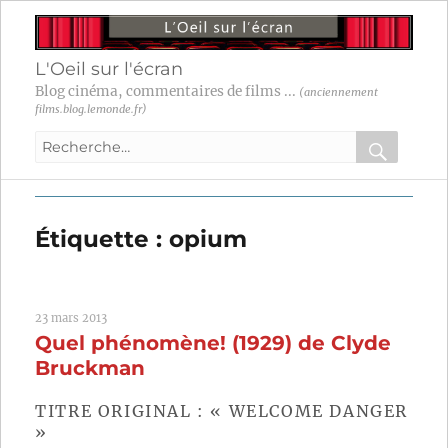
L'Oeil sur l'écran
Blog cinéma, commentaires de films ...
(anciennement
films.blog.lemonde.fr)
Recherche
pour
RECHER
OK
:
Étiquette :
opium
23 mars 2013
Quel phénomène! (1929) de Clyde
Bruckman
TITRE ORIGINAL : « WELCOME DANGER
»