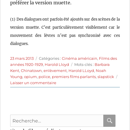
préférer la version muette.
(1) Des dialogues ont parfois été ajoutés sur des scènes de la
version muette. C’est particulièrement visiblement car le
mouvement des lèvres n’est pas synchronisé avec ces
dialogues.
Publié
Catégories
23 mars 2013
Catégories :
Cinéma américain
,
Films des
le
Étiquettes
années 1920-1929
,
Harold Lloyd
Mots-clés :
Barbara
Kent
,
Chinatown
,
enlèvement
,
Harold LLoyd
,
Noah
Young
,
opium
,
police
,
premiers films parlants
,
slapstick
sur
Laisser un commentaire
Quel
phénomène!
(1929)
de
Clyde
Recherche
Bruckman
pour
RECHER
OK