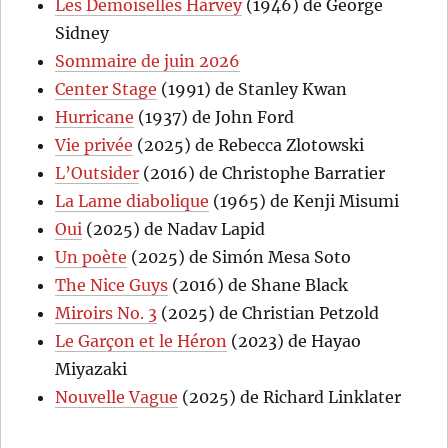
Les Demoiselles Harvey
(1946) de George
Sidney
Sommaire de juin 2026
Center Stage
(1991) de Stanley Kwan
Hurricane
(1937) de John Ford
Vie privée
(2025) de Rebecca Zlotowski
L’Outsider
(2016) de Christophe Barratier
La Lame diabolique
(1965) de Kenji Misumi
Oui
(2025) de Nadav Lapid
Un poète
(2025) de Simón Mesa Soto
The Nice Guys
(2016) de Shane Black
Miroirs No. 3
(2025) de Christian Petzold
Le Garçon et le Héron
(2023) de Hayao
Miyazaki
Nouvelle Vague
(2025) de Richard Linklater