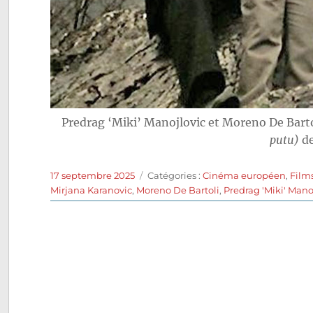
Predrag ‘Miki’ Manojlovic et Moreno De Bart
putu)
de
Publié
Catégories
17 septembre 2025
Catégories :
Cinéma européen
,
Film
le
Mirjana Karanovic
,
Moreno De Bartoli
,
Predrag 'Miki' Mano