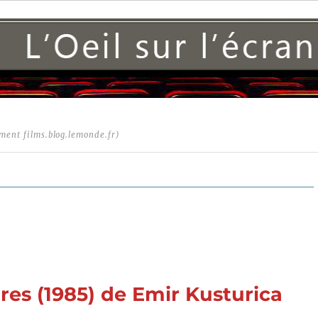
ment films.blog.lemonde.fr)
res (1985) de Emir Kusturica