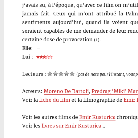
j’avais su, à l’époque, qu’avec ce film on m’ut
jamais fait. Ceux qui m’ont attribué la Pa
sentiments aujourd’hui, quand ils voient quel
seraient capables de me demander de leur rend
certaine dose de provocation
.
(1)
Elle
:
–
Lui
:
Lecteurs :
(
pas de note pour l'instant, vous 
Acteurs:
Moreno De Bartoli
,
Predrag ‘Miki’ Man
Voir la
fiche du film
et la filmographie de
Emir 
Voir les autres films de
Emir Kusturica
chroniqu
Voir les
livres sur Emir Kusturica
…