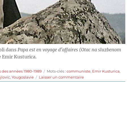
oli dans
Papa est en voyage d’affaires (Otac na sluzbenom
 Emir Kusturica.
Étiquettes
s des années 1980-1989
Mots-clés :
communiste
,
Emir Kusturica
,
sur
jlovic
,
Yougoslavie
Laisser un commentaire
Papa
est
en
voyage
d’affaires
(1985)
de
Emir