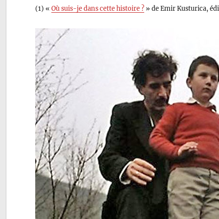
(1) «
Où suis-je dans cette histoire ?
» de Emir Kusturica, édi