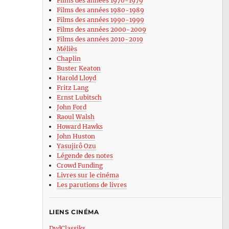
Films des années 1970-1979
Films des années 1980-1989
Films des années 1990-1999
Films des années 2000-2009
Films des années 2010-2019
Méliès
Chaplin
Buster Keaton
Harold Lloyd
Fritz Lang
Ernst Lubitsch
John Ford
Raoul Walsh
Howard Hawks
John Huston
Yasujirô Ozu
Légende des notes
Crowd Funding
Livres sur le cinéma
Les parutions de livres
LIENS CINÉMA
DvdClassiks