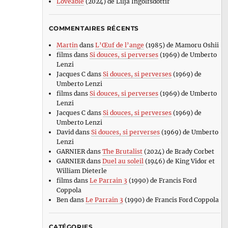
Loveable
(2024) de Lilja Ingolfsdottir
COMMENTAIRES RÉCENTS
Martin
dans
L’Œuf de l’ange
(1985) de Mamoru Oshii
films
dans
Si douces, si perverses
(1969) de Umberto
Lenzi
Jacques C
dans
Si douces, si perverses
(1969) de
Umberto Lenzi
films
dans
Si douces, si perverses
(1969) de Umberto
Lenzi
Jacques C
dans
Si douces, si perverses
(1969) de
Umberto Lenzi
David
dans
Si douces, si perverses
(1969) de Umberto
Lenzi
GARNIER
dans
The Brutalist
(2024) de Brady Corbet
GARNIER
dans
Duel au soleil
(1946) de King Vidor et
William Dieterle
films
dans
Le Parrain 3
(1990) de Francis Ford
Coppola
Ben
dans
Le Parrain 3
(1990) de Francis Ford Coppola
CATÉGORIES