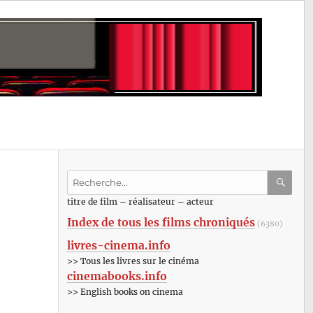
Recherche
pour
RECHE
OK
titre de film – réalisateur – acteur
:
Index de tous les films chroniqués
(6380)
livres-cinema.info
>> Tous les livres sur le cinéma
cinemabooks.info
>> English books on cinema