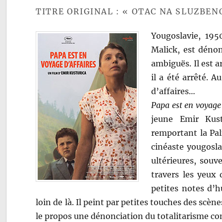
TITRE ORIGINAL : « OTAC NA SLUZBE
Yougoslavie, 195
Malick, est déno
ambiguës. Il est a
il a été arrêté. 
d’affaires…
Papa est en voyage 
jeune Emir Kus
remportant la Pal
cinéaste yougosla
ultérieures, souv
travers les yeux 
petites notes d’h
loin de là. Il peint par petites touches des scène
le propos une dénonciation du totalitarisme co