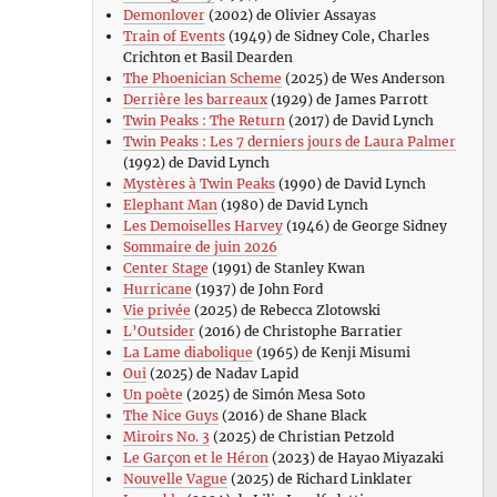
Demonlover
(2002) de Olivier Assayas
Train of Events
(1949) de Sidney Cole, Charles
Crichton et Basil Dearden
The Phoenician Scheme
(2025) de Wes Anderson
Derrière les barreaux
(1929) de James Parrott
Twin Peaks : The Return
(2017) de David Lynch
Twin Peaks : Les 7 derniers jours de Laura Palmer
(1992) de David Lynch
Mystères à Twin Peaks
(1990) de David Lynch
Elephant Man
(1980) de David Lynch
Les Demoiselles Harvey
(1946) de George Sidney
Sommaire de juin 2026
Center Stage
(1991) de Stanley Kwan
Hurricane
(1937) de John Ford
Vie privée
(2025) de Rebecca Zlotowski
L’Outsider
(2016) de Christophe Barratier
La Lame diabolique
(1965) de Kenji Misumi
Oui
(2025) de Nadav Lapid
Un poète
(2025) de Simón Mesa Soto
The Nice Guys
(2016) de Shane Black
Miroirs No. 3
(2025) de Christian Petzold
Le Garçon et le Héron
(2023) de Hayao Miyazaki
Nouvelle Vague
(2025) de Richard Linklater