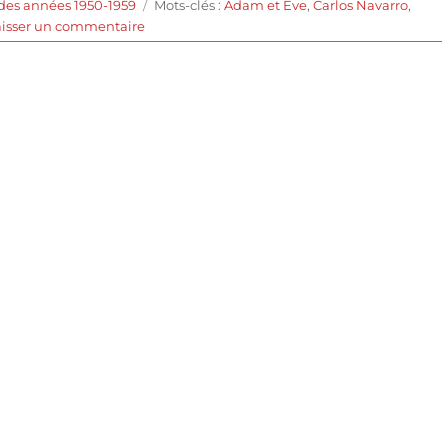
Étiquettes
des années 1950-1959
Mots-clés :
Adam et Eve
,
Carlos Navarro
,
sur
aisser un commentaire
On
a
volé
un
tram
(1954)
de
Luis
Buñuel