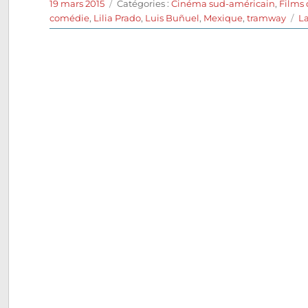
Publié
Catégories
19 mars 2015
Catégories :
Cinéma sud-américain
,
Films 
le
comédie
,
Lilia Prado
,
Luis Buñuel
,
Mexique
,
tramway
L