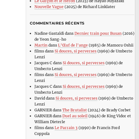
Le Garçon et le Héron
(2023) de Hayao Miyazaki
Nouvelle Vague
(2025) de Richard Linklater
COMMENTAIRES RÉCENTS
Nadine Gastaldi
dans
Dernier train pour Busan
(2016)
de Yeon Sang-ho
Martin
dans
L’Œuf de l’ange
(1985) de Mamoru Oshii
films
dans
Si douces, si perverses
(1969) de Umberto
Lenzi
Jacques C
dans
Si douces, si perverses
(1969) de
Umberto Lenzi
films
dans
Si douces, si perverses
(1969) de Umberto
Lenzi
Jacques C
dans
Si douces, si perverses
(1969) de
Umberto Lenzi
David
dans
Si douces, si perverses
(1969) de Umberto
Lenzi
GARNIER
dans
The Brutalist
(2024) de Brady Corbet
GARNIER
dans
Duel au soleil
(1946) de King Vidor et
William Dieterle
films
dans
Le Parrain 3
(1990) de Francis Ford
Coppola