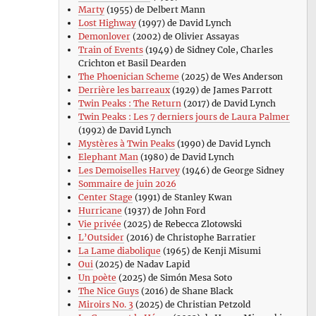
Marty
(1955) de Delbert Mann
Lost Highway
(1997) de David Lynch
Demonlover
(2002) de Olivier Assayas
Train of Events
(1949) de Sidney Cole, Charles
Crichton et Basil Dearden
The Phoenician Scheme
(2025) de Wes Anderson
Derrière les barreaux
(1929) de James Parrott
Twin Peaks : The Return
(2017) de David Lynch
Twin Peaks : Les 7 derniers jours de Laura Palmer
(1992) de David Lynch
Mystères à Twin Peaks
(1990) de David Lynch
Elephant Man
(1980) de David Lynch
Les Demoiselles Harvey
(1946) de George Sidney
Sommaire de juin 2026
Center Stage
(1991) de Stanley Kwan
Hurricane
(1937) de John Ford
Vie privée
(2025) de Rebecca Zlotowski
L’Outsider
(2016) de Christophe Barratier
La Lame diabolique
(1965) de Kenji Misumi
Oui
(2025) de Nadav Lapid
Un poète
(2025) de Simón Mesa Soto
The Nice Guys
(2016) de Shane Black
Miroirs No. 3
(2025) de Christian Petzold