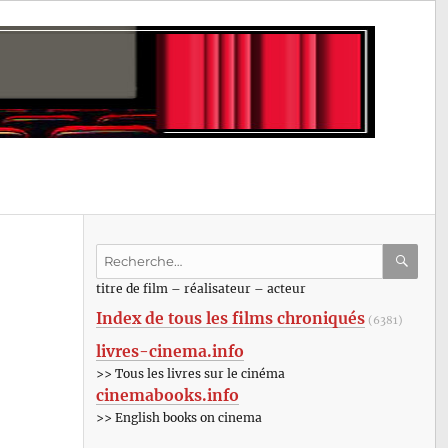
Recherche
pour
RECHE
OK
titre de film – réalisateur – acteur
:
Index de tous les films chroniqués
(6381)
livres-cinema.info
>> Tous les livres sur le cinéma
cinemabooks.info
>> English books on cinema