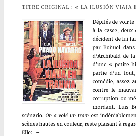
TITRE ORIGINAL : « LA ILUSIÓN VIAJA
Dépités de voir l
à la casse, deux
décident de lui fa
par Buñuel dans 
d’Archibald de la
d’une « petite h
partie d’un tout
comédie, assez am
contre le mauvai
corruption ou mêm
mordant. Luis Bu
scénario.
On a volé un tram
est indéniablemen
scènes hautes en couleur, reste plaisant à regar
Elle
:
–