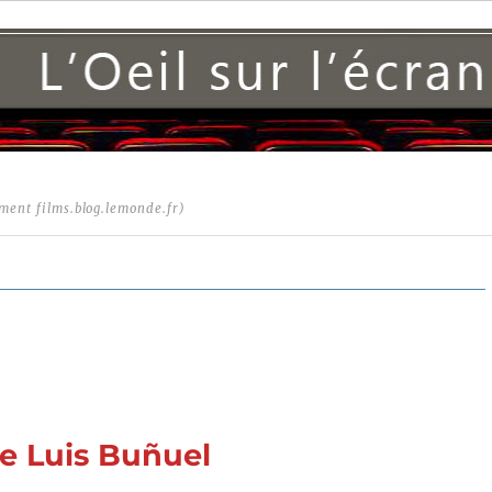
ment films.blog.lemonde.fr)
de Luis Buñuel