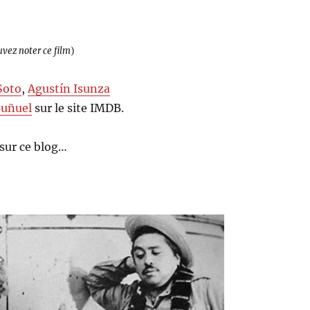
uvez noter ce film
)
Soto
,
Agustín Isunza
Buñuel
sur le site IMDB.
sur ce blog…