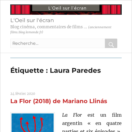
L'Oeil sur l'écran
Blog cinéma, commentaires de films ...
(anciennement
films.blog.lemonde.fr)
Recherche
pour
RECHER
OK
:
Étiquette :
Laura Paredes
24 février 2020
La Flor (2018) de Mariano Llinás
La Flor
est un film
argentin « en quatre
parties et six épisodes »,