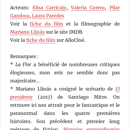
Acteurs:
Elisa Carricajo
,
Valeria Correa
,
Pilar
Gamboa
,
Laura Paredes
Voir la
fiche du film
et la filmographie de
Mariano Llinás
sur le site IMDB.
Voir la
fiche du film
sur AlloCiné.
Remarques :
*
La Flor
a bénéficié de nombreuses critiques
élogieuses, mon avis ne semble donc pas
majoritaire…
* Mariano Llinás a cosigné le scénario de
El
presidente
(2017) de Santiago Mitre. On
retrouve ici son attrait pour le fantastique et le
paranormal dans les quatre premières
histoires. Son précédent et premier long
métrage de fiction,
Historias extraordinarias