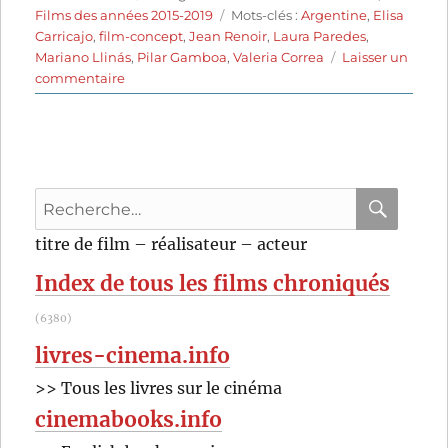
le
Étiquettes
Films des années 2015-2019
Mots-clés :
Argentine
,
Elisa
Carricajo
,
film-concept
,
Jean Renoir
,
Laura Paredes
,
Mariano Llinás
,
Pilar Gamboa
,
Valeria Correa
Laisser un
sur
commentaire
La
Flor
(2018)
de
Mariano
Recherche
Llinás
pour
RECHER
OK
titre de film – réalisateur – acteur
:
Index de tous les films chroniqués
(6380)
livres-cinema.info
>> Tous les livres sur le cinéma
cinemabooks.info