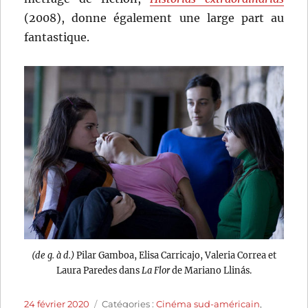
(2008), donne également une large part au
fantastique.
(de g. à d.)
Pilar Gamboa, Elisa Carricajo, Valeria Correa et
Laura Paredes dans
La Flor
de Mariano Llinás.
Publié
Catégories
24 février 2020
Catégories :
Cinéma sud-américain
,