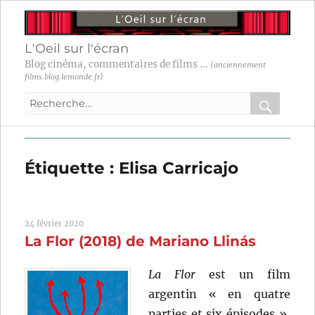
L'Oeil sur l'écran
Blog cinéma, commentaires de films ...
(anciennement
films.blog.lemonde.fr)
Recherche
pour
RECHER
OK
:
Étiquette :
Elisa Carricajo
24 février 2020
La Flor (2018) de Mariano Llinás
La Flor
est un film
argentin « en quatre
parties et six épisodes »,