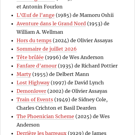
et Antonin Fourlon
L’Œuf de l’ange
(1985) de Mamoru Oshii
Aventure dans le Grand Nord
(1953) de
William A. Wellman
Hors du temps
(2024) de Olivier Assayas
Sommaire de juillet 2026
Tête brûlée
(1996) de Wes Anderson
Fanfare d’amour
(1935) de Richard Pottier
Marty
(1955) de Delbert Mann
Lost Highway
(1997) de David Lynch
Demonlover
(2002) de Olivier Assayas
Train of Events
(1949) de Sidney Cole,
Charles Crichton et Basil Dearden
The Phoenician Scheme
(2025) de Wes
Anderson
Derrière les barreaux
(1929) de James