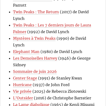
Parrott
Twin Peaks : The Return
(2017) de David
Lynch
Twin Peaks : Les 7 derniers jours de Laura
Palmer
(1992) de David Lynch
Mystères à Twin Peaks
(1990) de David
Lynch
Elephant Man
(1980) de David Lynch
Les Demoiselles Harvey
(1946) de George
Sidney
Sommaire de juin 2026
Center Stage
(1991) de Stanley Kwan
Hurricane
(1937) de John Ford
Vie privée
(2025) de Rebecca Zlotowski
L’Outsider
(2016) de Christophe Barratier
La Lame diabolique
(1965) de Kenji Misumi