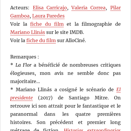
Acteurs:
Elisa Carricajo
,
Valeria Correa
,
Pilar
Gamboa
,
Laura Paredes
Voir la
fiche du film
et la filmographie de
Mariano Llinás
sur le site IMDB.
Voir la
fiche du film
sur AlloCiné.
Remarques :
*
La Flor
a bénéficié de nombreuses critiques
élogieuses, mon avis ne semble donc pas
majoritaire…
* Mariano Llinás a cosigné le scénario de
El
presidente
(2017) de Santiago Mitre. On
retrouve ici son attrait pour le fantastique et le
paranormal dans les quatre premières
histoires. Son précédent et premier long
métrage de fiction,
Historias extraordinarias