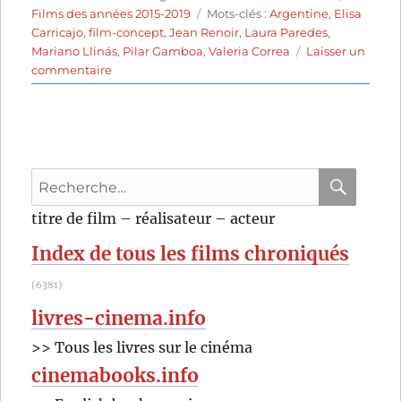
le
Étiquettes
Films des années 2015-2019
Mots-clés :
Argentine
,
Elisa
Carricajo
,
film-concept
,
Jean Renoir
,
Laura Paredes
,
Mariano Llinás
,
Pilar Gamboa
,
Valeria Correa
Laisser un
sur
commentaire
La
Flor
(2018)
de
Mariano
Recherche
Llinás
pour
RECHER
OK
titre de film – réalisateur – acteur
:
Index de tous les films chroniqués
(6381)
livres-cinema.info
>> Tous les livres sur le cinéma
cinemabooks.info