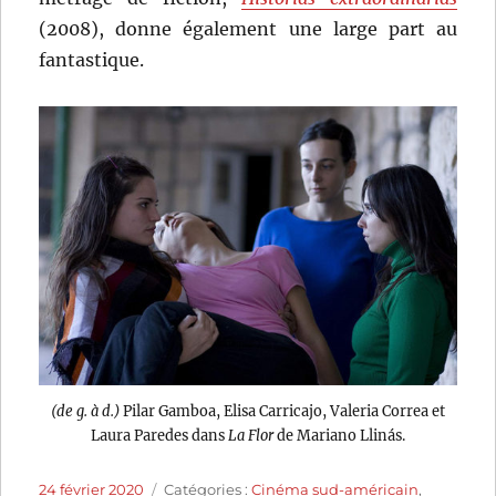
(2008), donne également une large part au
fantastique.
(de g. à d.)
Pilar Gamboa, Elisa Carricajo, Valeria Correa et
Laura Paredes dans
La Flor
de Mariano Llinás.
Publié
Catégories
24 février 2020
Catégories :
Cinéma sud-américain
,