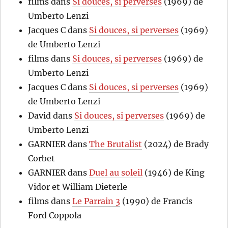
films
dans
Si douces, si perverses
(1969) de
Umberto Lenzi
Jacques C
dans
Si douces, si perverses
(1969)
de Umberto Lenzi
films
dans
Si douces, si perverses
(1969) de
Umberto Lenzi
Jacques C
dans
Si douces, si perverses
(1969)
de Umberto Lenzi
David
dans
Si douces, si perverses
(1969) de
Umberto Lenzi
GARNIER
dans
The Brutalist
(2024) de Brady
Corbet
GARNIER
dans
Duel au soleil
(1946) de King
Vidor et William Dieterle
films
dans
Le Parrain 3
(1990) de Francis
Ford Coppola