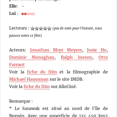
Elle
:
–
Lui
:
Lecteurs :
(
pas de note pour l'instant, vous
pouvez noter ce film
)
Acteurs:
Jonathan Rhys Meyers
,
Josie Ho
,
Dominic Monaghan
,
Ralph Ineson
,
Otto
Farrant
Voir la
fiche du film
et la filmographie de
Michael Haussman
sur le site IMDB.
Voir la
fiche du film
sur AlloCiné.
Remarque :
* Le Sarawak est situé au nord de l’île de
Bornéo. Avec une superficie de 124 450 km2