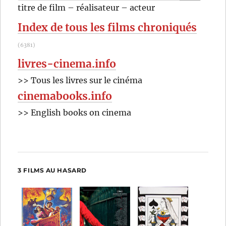
RECHER
OK
titre de film – réalisateur – acteur
Haussman
:
Index de tous les films chroniqués
(6381)
livres-cinema.info
>> Tous les livres sur le cinéma
cinemabooks.info
>> English books on cinema
3 FILMS AU HASARD