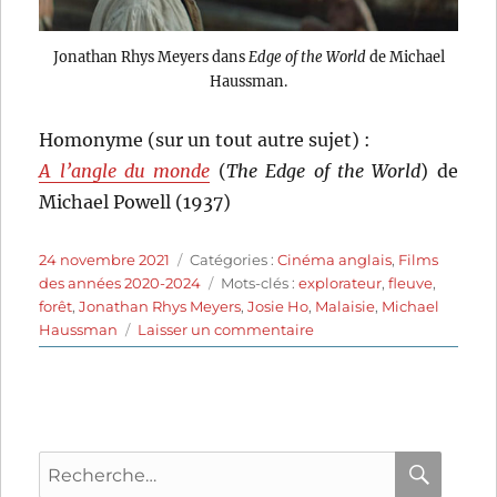
Jonathan Rhys Meyers dans
Edge of the World
de Michael
Haussman.
Homonyme (sur un tout autre sujet) :
A l’angle du monde
(
The Edge of the World
) de
Michael Powell (1937)
Publié
Catégories
24 novembre 2021
Catégories :
Cinéma anglais
,
Films
le
Étiquettes
des années 2020-2024
Mots-clés :
explorateur
,
fleuve
,
forêt
,
Jonathan Rhys Meyers
,
Josie Ho
,
Malaisie
,
Michael
sur
Haussman
Laisser un commentaire
Edge
of
the
World
(2021)
Recherche
de
Michael
pour