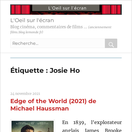
L'Oeil sur l'écran
Blog cinéma, commentaires de films ...
(anciennement
films.blog.lemonde.fr)
Recherche
pour
RECHER
OK
:
Étiquette :
Josie Ho
24 novembre 2021
Edge of the World (2021) de
Michael Haussman
En 1839, l’explorateur
anglais James Brooke