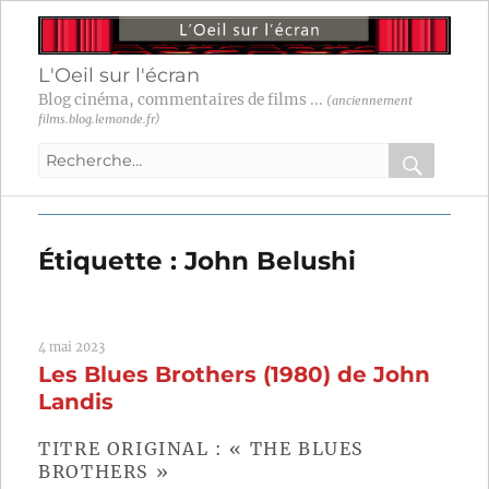
L'Oeil sur l'écran
Blog cinéma, commentaires de films ...
(anciennement
films.blog.lemonde.fr)
Recherche
pour
RECHER
OK
:
Étiquette :
John Belushi
4 mai 2023
Les Blues Brothers (1980) de John
Landis
TITRE ORIGINAL : « THE BLUES
BROTHERS »