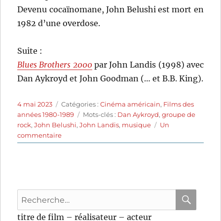
Devenu cocaïnomane, John Belushi est mort en
1982 d’une overdose.
Suite :
Blues Brothers 2000
par John Landis (1998) avec
Dan Aykroyd et John Goodman (… et B.B. King).
Publié
Catégories
4 mai 2023
Catégories :
Cinéma américain
,
Films des
le
Étiquettes
années 1980-1989
Mots-clés :
Dan Aykroyd
,
groupe de
rock
,
John Belushi
,
John Landis
,
musique
Un
sur
commentaire
Les
Blues
Brothers
(1980)
de
Recherche
John
Landis
pour
RECHER
OK
titre de film – réalisateur – acteur