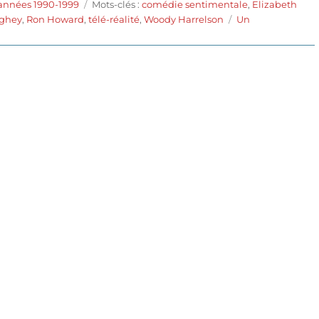
Étiquettes
 années 1990-1999
Mots-clés :
comédie sentimentale
,
Elizabeth
ghey
,
Ron Howard
,
télé-réalité
,
Woody Harrelson
Un