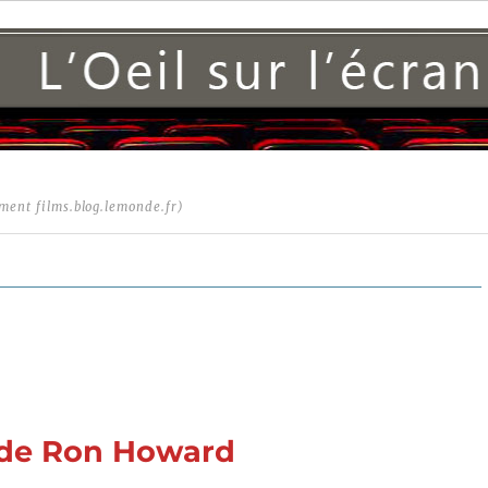
ment films.blog.lemonde.fr)
) de Ron Howard