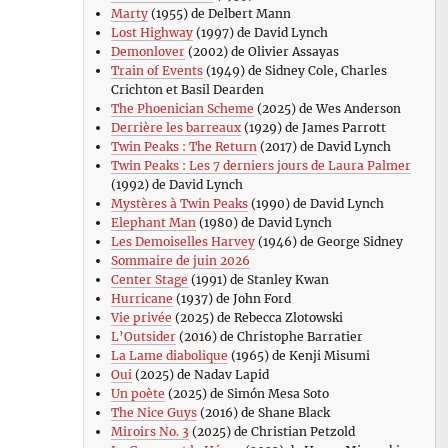
Marty
(1955) de Delbert Mann
Lost Highway
(1997) de David Lynch
Demonlover
(2002) de Olivier Assayas
Train of Events
(1949) de Sidney Cole, Charles
Crichton et Basil Dearden
The Phoenician Scheme
(2025) de Wes Anderson
Derrière les barreaux
(1929) de James Parrott
Twin Peaks : The Return
(2017) de David Lynch
Twin Peaks : Les 7 derniers jours de Laura Palmer
(1992) de David Lynch
Mystères à Twin Peaks
(1990) de David Lynch
Elephant Man
(1980) de David Lynch
Les Demoiselles Harvey
(1946) de George Sidney
Sommaire de juin 2026
Center Stage
(1991) de Stanley Kwan
Hurricane
(1937) de John Ford
Vie privée
(2025) de Rebecca Zlotowski
L’Outsider
(2016) de Christophe Barratier
La Lame diabolique
(1965) de Kenji Misumi
Oui
(2025) de Nadav Lapid
Un poète
(2025) de Simón Mesa Soto
The Nice Guys
(2016) de Shane Black
Miroirs No. 3
(2025) de Christian Petzold