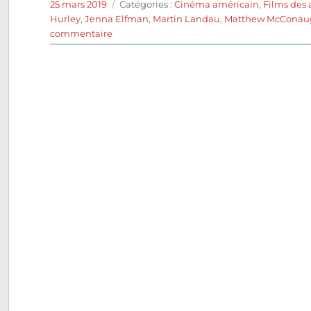
Publié
Catégories
25 mars 2019
Catégories :
Cinéma américain
,
Films des
le
Hurley
,
Jenna Elfman
,
Martin Landau
,
Matthew McConau
sur
commentaire
En
direct
sur
Ed
TV
(1999)
de
Ron
Howard