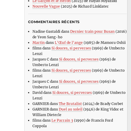
Le Garçon et le Héron
(2023) de Hayao Miyazaki
Nouvelle Vague
(2025) de Richard Linklater
COMMENTAIRES RÉCENTS
Nadine Gastaldi
dans
Dernier train pour Busan
(2016)
de Yeon Sang-ho
Martin
dans
L’Œuf de l’ange
(1985) de Mamoru Oshii
films
dans
Si douces, si perverses
(1969) de Umberto
Lenzi
Jacques C
dans
Si douces, si perverses
(1969) de
Umberto Lenzi
films
dans
Si douces, si perverses
(1969) de Umberto
Lenzi
Jacques C
dans
Si douces, si perverses
(1969) de
Umberto Lenzi
David
dans
Si douces, si perverses
(1969) de Umberto
Lenzi
GARNIER
dans
The Brutalist
(2024) de Brady Corbet
GARNIER
dans
Duel au soleil
(1946) de King Vidor et
William Dieterle
films
dans
Le Parrain 3
(1990) de Francis Ford
Coppola