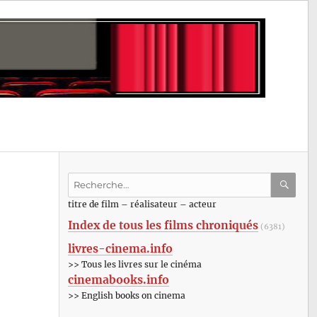
Recherche
pour
RECHE
OK
titre de film – réalisateur – acteur
:
Index de tous les films chroniqués
(6381)
livres-cinema.info
>> Tous les livres sur le cinéma
cinemabooks.info
>> English books on cinema