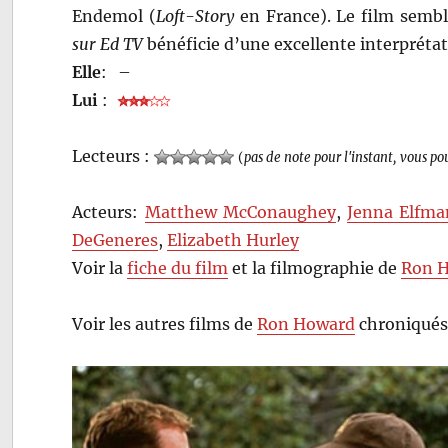
Endemol (
Loft-Story
en France). Le film semble
sur Ed TV
bénéficie d’une excellente interprét
Elle
:
–
Lui
:
Lecteurs :
(
pas de note pour l'instant, vous po
Acteurs:
Matthew McConaughey
,
Jenna Elfma
DeGeneres
,
Elizabeth Hurley
Voir la
fiche du film
et la filmographie de
Ron 
Voir les autres films de
Ron Howard
chroniqués