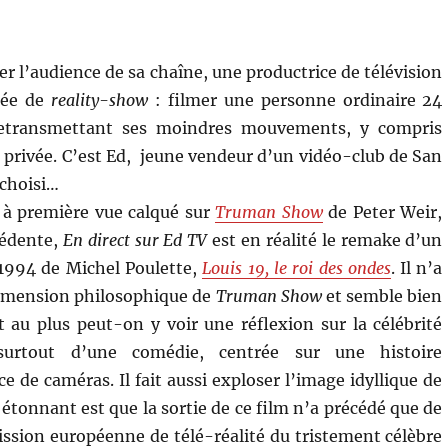
r l’audience de sa chaîne, une productrice de télévision
dée de
reality-show
: filmer une personne ordinaire 24
retransmettant ses moindres mouvements, y compris
s privée. C’est Ed, jeune vendeur d’un vidéo-club de San
 choisi…
 à première vue calqué sur
Truman Show
de Peter Weir,
cédente,
En direct sur Ed TV
est en réalité le remake d’un
 1994 de Michel Poulette,
Louis 19, le roi des ondes
. Il n’a
 dimension philosophique de
Truman Show
et semble bien
t au plus peut-on y voir une réflexion sur la célébrité
surtout d’une comédie, centrée sur une histoire
 de caméras. Il fait aussi exploser l’image idyllique de
s étonnant est que la sortie de ce film n’a précédé que de
mission européenne de télé-réalité du tristement célèbre