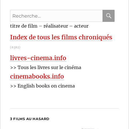
de
Pier
Recherche
Paolo
Pasolini
pour
RECHER
OK
titre de film – réalisateur – acteur
:
Index de tous les films chroniqués
(6382)
livres-cinema.info
>> Tous les livres sur le cinéma
cinemabooks.info
>> English books on cinema
3 FILMS AU HASARD