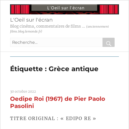
L'Oeil sur l'écran
Blog cinéma, commentaires de films ...
(anciennement
films.blog.lemonde.fr)
Recherche
pour
RECHER
OK
:
Étiquette :
Grèce antique
30 octobre 2022
Oedipe Roi (1967) de Pier Paolo
Pasolini
TITRE ORIGINAL : « EDIPO RE »