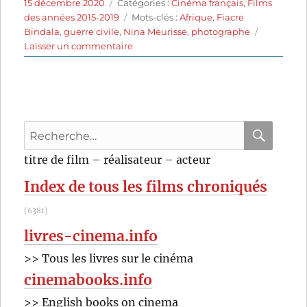
Publié
Catégories
15 décembre 2020
Catégories :
Cinéma français
,
Films
le
Étiquettes
des années 2015-2019
Mots-clés :
Afrique
,
Fiacre
Bindala
,
guerre civile
,
Nina Meurisse
,
photographe
sur
Laisser un commentaire
Camille
(2019)
de
Boris
Lojkine
Recherche
pour
RECHER
OK
titre de film – réalisateur – acteur
:
Index de tous les films chroniqués
(6381)
livres-cinema.info
>> Tous les livres sur le cinéma
cinemabooks.info
>> English books on cinema