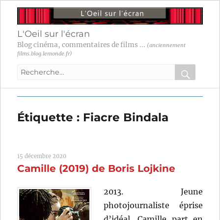
L'Oeil sur l'écran
Blog cinéma, commentaires de films ...
(anciennement
films.blog.lemonde.fr)
Recherche
pour
RECHER
OK
:
Étiquette :
Fiacre Bindala
15 décembre 2020
Camille (2019) de Boris Lojkine
2013. Jeune
photojournaliste éprise
d’idéal, Camille part en