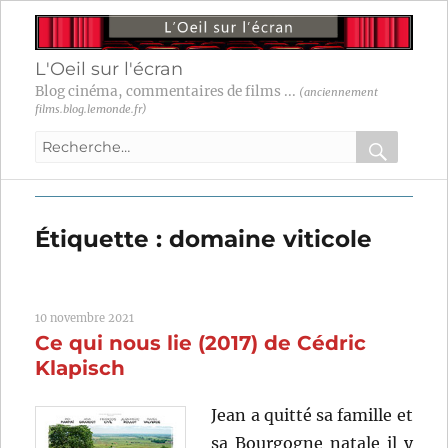
L'Oeil sur l'écran
Blog cinéma, commentaires de films ...
(anciennement
films.blog.lemonde.fr)
Recherche
pour
RECHER
OK
:
Étiquette :
domaine viticole
10 novembre 2021
Ce qui nous lie (2017) de Cédric
Klapisch
Jean a quitté sa famille et
sa Bourgogne natale il y