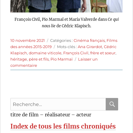
François Civil, Pio Marmaï et María Valverde dans
Ce qui
nous lie
de Cédric Klapisch.
Publié
Catégories
10 novembre 2021
Catégories :
Cinéma français
,
Films
le
Étiquettes
des années 2015-2019
Mots-clés :
Ana Girardot
,
Cédric
Klapisch
,
domaine viticole
,
François Civil
,
frère et soeur
,
héritage
,
père et fils
,
Pio Marmaï
Laisser un
sur
commentaire
Ce
qui
nous
lie
(2017)
Recherche
de
Cédric
pour
RECHER
OK
titre de film – réalisateur – acteur
Klapisch
:
Index de tous les films chroniqués