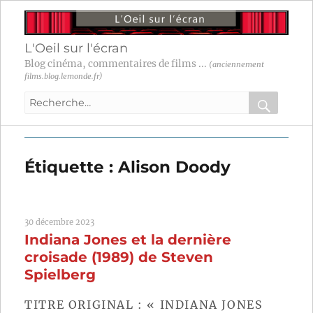
L'Oeil sur l'écran
Blog cinéma, commentaires de films ...
(anciennement
films.blog.lemonde.fr)
Recherche
pour
RECHER
OK
:
Étiquette :
Alison Doody
30 décembre 2023
Indiana Jones et la dernière
croisade (1989) de Steven
Spielberg
TITRE ORIGINAL : « INDIANA JONES