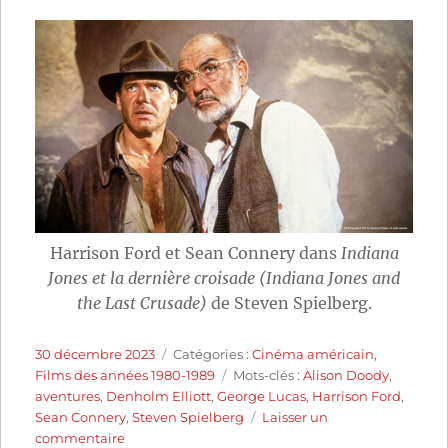
Harrison Ford et Sean Connery dans
Indiana
Jones et la dernière croisade (Indiana Jones and
the Last Crusade)
de Steven Spielberg.
Publié
Catégories
30 décembre 2023
Catégories :
Cinéma américain
,
le
Étiquettes
Films des années 1980-1989
Mots-clés :
Alison Doody
,
aventures
,
Denholm Elliott
,
George Lucas
,
Harrison Ford
,
Sean Connery
,
Steven Spielberg
Laisser un
sur
commentaire