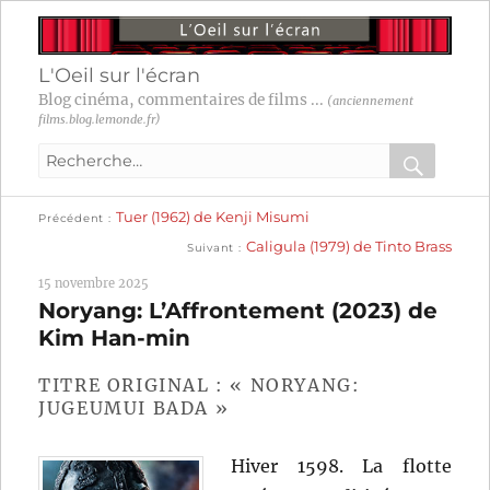
L'Oeil sur l'écran
Blog cinéma, commentaires de films ...
(anciennement
films.blog.lemonde.fr)
Recherche
pour
RECHER
OK
Publication
Navigation
Tuer (1962) de Kenji Misumi
:
Précédent
précédente :
Publication
Caligula (1979) de Tinto Brass
Suivant
suivante :
de
15 novembre 2025
l’article
Noryang: L’Affrontement (2023) de
Kim Han-min
TITRE ORIGINAL : « NORYANG:
JUGEUMUI BADA »
Hiver 1598. La flotte