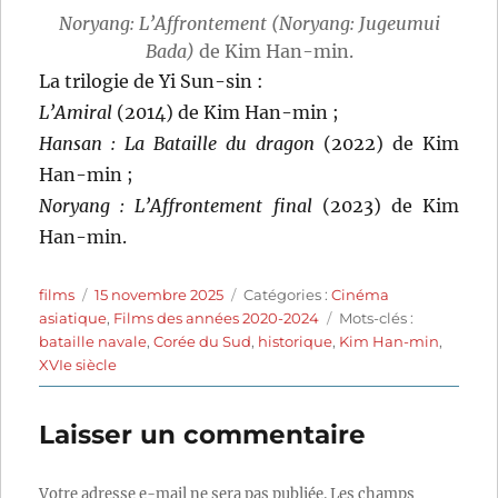
Noryang: L’Affrontement (Noryang: Jugeumui
Bada)
de Kim Han-min.
La trilogie de Yi Sun-sin :
L’Amiral
(2014) de Kim Han-min ;
Hansan : La Bataille du dragon
(2022) de Kim
Han-min ;
Noryang : L’Affrontement final
(2023) de Kim
Han-min.
Auteur
Publié
Catégories
films
15 novembre 2025
Catégories :
Cinéma
le
Étiquettes
asiatique
,
Films des années 2020-2024
Mots-clés :
bataille navale
,
Corée du Sud
,
historique
,
Kim Han-min
,
XVIe siècle
Laisser un commentaire
Votre adresse e-mail ne sera pas publiée.
Les champs