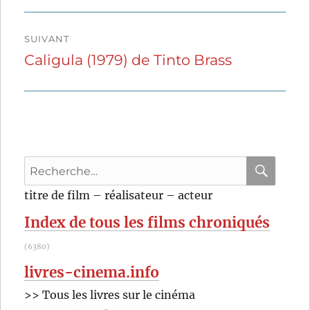
précédente :
l’article
SUIVANT
Caligula (1979) de Tinto Brass
Publication
suivante :
Recherche
pour
RECHER
OK
titre de film – réalisateur – acteur
:
Index de tous les films chroniqués
(6380)
livres-cinema.info
>> Tous les livres sur le cinéma