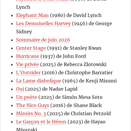
Lynch
Elephant Man
(1980) de David Lynch
Les Demoiselles Harvey
(1946) de George
Sidney
Sommaire de juin 2026
Center Stage
(1991) de Stanley Kwan
Hurricane
(1937) de John Ford
Vie privée
(2025) de Rebecca Zlotowski
L’Outsider
(2016) de Christophe Barratier
La Lame diabolique
(1965) de Kenji Misumi
Oui
(2025) de Nadav Lapid
Un poète
(2025) de Simón Mesa Soto
The Nice Guys
(2016) de Shane Black
Miroirs No. 3
(2025) de Christian Petzold
Le Garçon et le Héron
(2023) de Hayao
Miyazaki