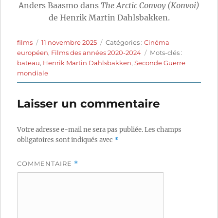
Anders Baasmo dans
The Arctic Convoy (Konvoi)
de Henrik Martin Dahlsbakken.
Auteur
Publié
Catégories
films
11 novembre 2025
Catégories :
Cinéma
le
Étiquettes
européen
,
Films des années 2020-2024
Mots-clés :
bateau
,
Henrik Martin Dahlsbakken
,
Seconde Guerre
mondiale
Laisser un commentaire
Votre adresse e-mail ne sera pas publiée.
Les champs
obligatoires sont indiqués avec
*
COMMENTAIRE
*