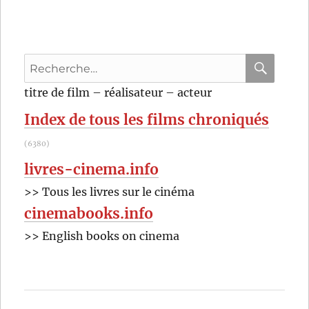
Recherche
pour
RECHER
OK
titre de film – réalisateur – acteur
:
Index de tous les films chroniqués
(6380)
livres-cinema.info
>> Tous les livres sur le cinéma
cinemabooks.info
>> English books on cinema