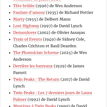
Tête brûlée
(1996) de Wes Anderson
Fanfare d’amour
(1935) de Richard Pottier
Marty
(1955) de Delbert Mann
Lost Highway
(1997) de David Lynch
Demonlover
(2002) de Olivier Assayas
Train of Events
(1949) de Sidney Cole,
Charles Crichton et Basil Dearden
The Phoenician Scheme
(2025) de Wes
Anderson
Derrière les barreaux
(1929) de James
Parrott
Twin Peaks : The Return
(2017) de David
Lynch
Twin Peaks : Les 7 derniers jours de Laura
Palmer
(1992) de David Lynch
Mystères à Twin Peaks
(1990) de David