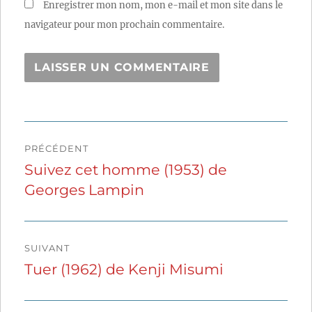
Enregistrer mon nom, mon e-mail et mon site dans le
navigateur pour mon prochain commentaire.
Navigation
PRÉCÉDENT
de
Suivez cet homme (1953) de
Publication
Georges Lampin
précédente :
l’article
SUIVANT
Tuer (1962) de Kenji Misumi
Publication
suivante :