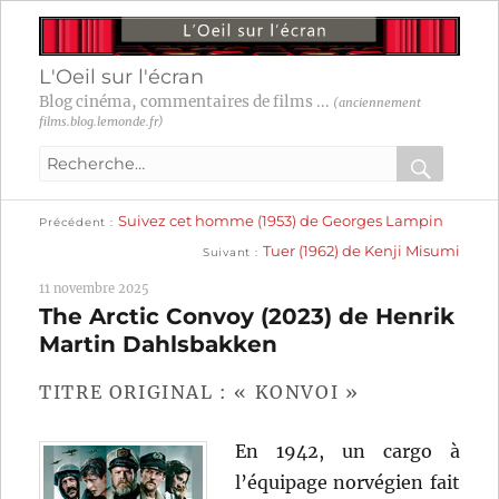
L'Oeil sur l'écran
Blog cinéma, commentaires de films ...
(anciennement
films.blog.lemonde.fr)
Recherche
pour
RECHER
OK
Publication
Navigation
Suivez cet homme (1953) de Georges Lampin
:
Précédent
précédente :
Publication
Tuer (1962) de Kenji Misumi
Suivant
suivante :
de
11 novembre 2025
l’article
The Arctic Convoy (2023) de Henrik
Martin Dahlsbakken
TITRE ORIGINAL : « KONVOI »
En 1942, un cargo à
l’équipage norvégien fait