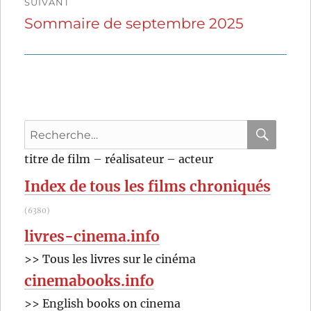
SUIVANT
Sommaire de septembre 2025
Publication
suivante :
Recherche
pour
RECHER
OK
titre de film – réalisateur – acteur
:
Index de tous les films chroniqués
(6380)
livres-cinema.info
>> Tous les livres sur le cinéma
cinemabooks.info
>> English books on cinema