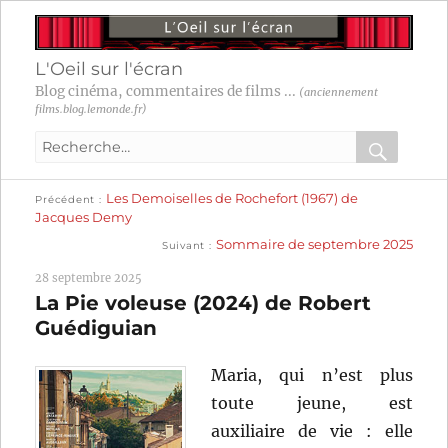
L'Oeil sur l'écran
Blog cinéma, commentaires de films ...
(anciennement
films.blog.lemonde.fr)
Recherche
pour
RECHER
OK
Publication
Navigation
Les Demoiselles de Rochefort (1967) de
:
Précédent
précédente :
Jacques Demy
Publication
de
Sommaire de septembre 2025
Suivant
suivante :
l’article
28 septembre 2025
La Pie voleuse (2024) de Robert
Guédiguian
Maria, qui n’est plus
toute jeune, est
auxiliaire de vie : elle