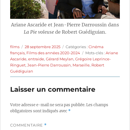
Ariane Ascaride et Jean-Pierre Darroussin dans
La Pie voleuse
de Robert Guédiguian.
Auteur
Publié
Catégories
films
28 septembre 2025
Catégories :
Cinéma
le
Étiquettes
français
,
Films des années 2020-2024
Mots-clés :
Ariane
Ascaride
,
entraide
,
Gérard Meylan
,
Grégoire Leprince-
Ringuet
,
Jean-Pierre Darroussin
,
Marseille
,
Robert
Guédiguian
Laisser un commentaire
Votre adresse e-mail ne sera pas publiée.
Les champs
obligatoires sont indiqués avec
*
COMMENTAIRE
*