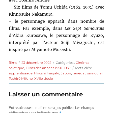
avec Toshirō Mifune
– Six films de Tomu Uchida (1962-1971) avec
Kinnosuke Nakamura.
+ le personnage apparaît dans nombre de
films. Par exemple, dans
Les Sept Samouraï
s
d’Akira Kurosawa, le personnage de Kyuzo,
interprété par l’acteur Seiji Miyaguchi, est
inspiré par Miyamoto Musashi.
Auteur
Publié
Catégories
films
23 décembre 2022
Catégories :
Cinéma
le
Étiquettes
asiatique
,
Films des années 1950-1959
Mots-clés :
apprentissage
,
Hiroshi Inagaki
,
Japon
,
renégat
,
samouraï
,
Toshirô Mifune
,
XVIIe siècle
Laisser un commentaire
Votre adresse e-mail ne sera pas publiée.
Les champs