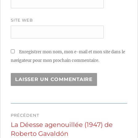
SITE WEB
Enregistrer mon nom, mon e-mail et mon site dans le
navigateur pour mon prochain commentaire.
Navigation
PRÉCÉDENT
de
La Déesse agenouillée (1947) de
Publication
Roberto Gavaldón
précédente :
l’article