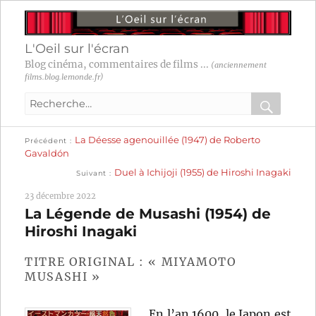
L'Oeil sur l'écran
Blog cinéma, commentaires de films ...
(anciennement
films.blog.lemonde.fr)
Recherche
pour
RECHER
OK
Publication
Navigation
La Déesse agenouillée (1947) de Roberto
:
Précédent
précédente :
Gavaldón
Publication
de
Duel à Ichijoji (1955) de Hiroshi Inagaki
Suivant
suivante :
l’article
23 décembre 2022
La Légende de Musashi (1954) de
Hiroshi Inagaki
TITRE ORIGINAL : « MIYAMOTO
MUSASHI »
En l’an 1600, le Japon est