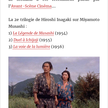
l’
Avant-Scène Cinéma
….
La 2e trilogie de Hiroshi Inagaki sur Miyamoto
Musashi :
1)
La Légende de Musashi
(1954)
2)
Duel à Ichijoji
(1955)
3)
La voie de la lumière
(1956)