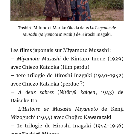
Toshirô Mifune et Mariko Okada dans
La Légende de
Musashi (Miyamoto Musashi)
de Hiroshi Inagaki.
Les films japonais sur Miyamoto Musashi :
–
Miyamoto Musashi
de Kintaro Inoue (1929)
avec Chiezo Kataoka (film perdu)
– 1ere trilogie de Hiroshi Inagaki (1940-1942)
avec Chiezo Kataoka (perdue ?)
–
A deux sabres
(
Nitōryū kaigen
, 1943) de
Daisuke Itō
–
L’Histoire de Musashi Miyamoto
de Kenji
Mizoguchi (1944) avec Chojiro Kawarazaki
– 2e trilogie de Hiroshi Inagaki (1954-1956)