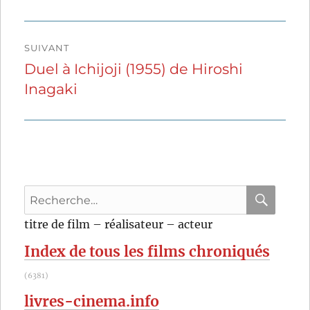
SUIVANT
Duel à Ichijoji (1955) de Hiroshi
Publication
Inagaki
suivante :
Recherche
pour
RECHER
OK
titre de film – réalisateur – acteur
:
Index de tous les films chroniqués
(6381)
livres-cinema.info