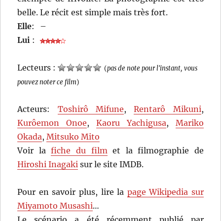
belle. Le récit est simple mais très fort.
Elle
:
–
Lui
:
Lecteurs :
(
pas de note pour l'instant, vous
pouvez noter ce film
)
Acteurs:
Toshirô Mifune
,
Rentarô Mikuni
,
Kurôemon Onoe
,
Kaoru Yachigusa
,
Mariko
Okada
,
Mitsuko Mito
Voir la
fiche du film
et la filmographie de
Hiroshi Inagaki
sur le site IMDB.
Pour en savoir plus, lire la
page Wikipedia sur
Miyamoto Musashi
…
Le scénario a été récemment publié par