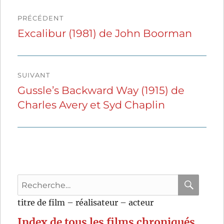
Navigation
PRÉCÉDENT
de
Excalibur (1981) de John Boorman
Publication
précédente :
l’article
SUIVANT
Gussle’s Backward Way (1915) de
Publication
Charles Avery et Syd Chaplin
suivante :
Recherche
pour
RECHER
OK
titre de film – réalisateur – acteur
:
Index de tous les films chroniqués