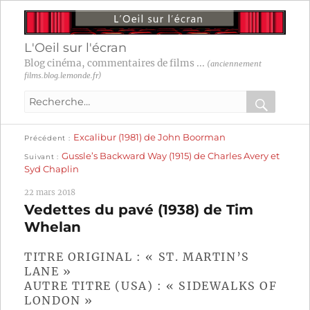
L'Oeil sur l'écran
Blog cinéma, commentaires de films ...
(anciennement
films.blog.lemonde.fr)
Recherche
pour
RECHER
OK
Publication
Navigation
Excalibur (1981) de John Boorman
:
Précédent
précédente :
Publication
Gussle’s Backward Way (1915) de Charles Avery et
Suivant
suivante :
de
Syd Chaplin
l’article
22 mars 2018
Vedettes du pavé (1938) de Tim
Whelan
TITRE ORIGINAL : « ST. MARTIN’S
LANE »
AUTRE TITRE (USA) : « SIDEWALKS OF
LONDON »