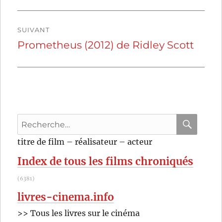
précédente :
l’article
SUIVANT
Prometheus (2012) de Ridley Scott
Publication
suivante :
Recherche
pour
RECHER
OK
titre de film – réalisateur – acteur
:
Index de tous les films chroniqués
(6381)
livres-cinema.info
>> Tous les livres sur le cinéma