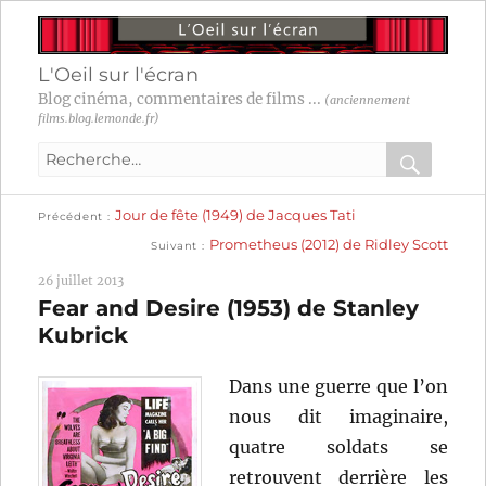
L'Oeil sur l'écran
Blog cinéma, commentaires de films ...
(anciennement
films.blog.lemonde.fr)
Recherche
pour
RECHER
OK
Publication
Navigation
Jour de fête (1949) de Jacques Tati
:
Précédent
précédente :
Publication
Prometheus (2012) de Ridley Scott
Suivant
suivante :
de
26 juillet 2013
l’article
Fear and Desire (1953) de Stanley
Kubrick
Dans une guerre que l’on
nous dit imaginaire,
quatre soldats se
retrouvent derrière les