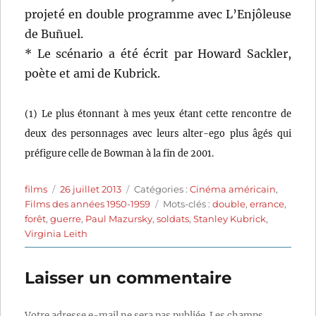
projeté en double programme avec L’Enjôleuse
de Buñuel.
* Le scénario a été écrit par Howard Sackler,
poète et ami de Kubrick.
(1) Le plus étonnant à mes yeux étant cette rencontre de
deux des personnages avec leurs alter-ego plus âgés qui
préfigure celle de Bowman à la fin de 2001.
Auteur
Publié
Catégories
films
26 juillet 2013
Catégories :
Cinéma américain
,
le
Étiquettes
Films des années 1950-1959
Mots-clés :
double
,
errance
,
forêt
,
guerre
,
Paul Mazursky
,
soldats
,
Stanley Kubrick
,
Virginia Leith
Laisser un commentaire
Votre adresse e-mail ne sera pas publiée.
Les champs