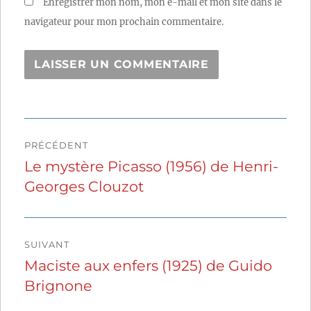
Enregistrer mon nom, mon e-mail et mon site dans le
navigateur pour mon prochain commentaire.
Navigation
PRÉCÉDENT
de
Le mystère Picasso (1956) de Henri-
Publication
Georges Clouzot
précédente :
l’article
SUIVANT
Maciste aux enfers (1925) de Guido
Publication
Brignone
suivante :