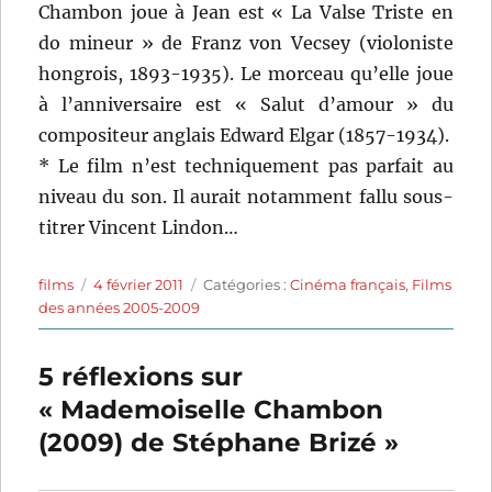
Chambon joue à Jean est « La Valse Triste en
do mineur » de Franz von Vecsey (violoniste
hongrois, 1893-1935). Le morceau qu’elle joue
à l’anniversaire est « Salut d’amour » du
compositeur anglais Edward Elgar (1857-1934).
* Le film n’est techniquement pas parfait au
niveau du son. Il aurait notamment fallu sous-
titrer Vincent Lindon…
Auteur
Publié
Catégories
films
4 février 2011
Catégories :
Cinéma français
,
Films
le
des années 2005-2009
5 réflexions sur
« Mademoiselle Chambon
(2009) de Stéphane Brizé »