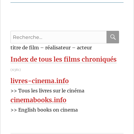
Recherche
pour
RECHER
OK
titre de film – réalisateur – acteur
:
Index de tous les films chroniqués
(6381)
livres-cinema.info
>> Tous les livres sur le cinéma
cinemabooks.info
>> English books on cinema