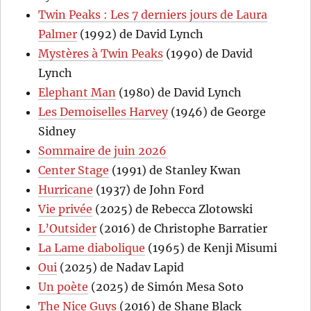
Twin Peaks : Les 7 derniers jours de Laura
Palmer
(1992) de David Lynch
Mystères à Twin Peaks
(1990) de David
Lynch
Elephant Man
(1980) de David Lynch
Les Demoiselles Harvey
(1946) de George
Sidney
Sommaire de juin 2026
Center Stage
(1991) de Stanley Kwan
Hurricane
(1937) de John Ford
Vie privée
(2025) de Rebecca Zlotowski
L’Outsider
(2016) de Christophe Barratier
La Lame diabolique
(1965) de Kenji Misumi
Oui
(2025) de Nadav Lapid
Un poète
(2025) de Simón Mesa Soto
The Nice Guys
(2016) de Shane Black