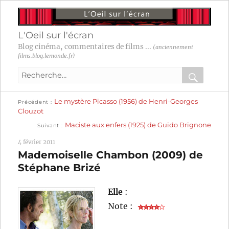
L'Oeil sur l'écran
Blog cinéma, commentaires de films ...
(anciennement
films.blog.lemonde.fr)
Recherche
pour
RECHER
OK
Publication
Navigation
Le mystère Picasso (1956) de Henri-Georges
:
Précédent
précédente :
Clouzot
Publication
de
Maciste aux enfers (1925) de Guido Brignone
Suivant
suivante :
l’article
4 février 2011
Mademoiselle Chambon (2009) de
Stéphane Brizé
Elle
:
Note :