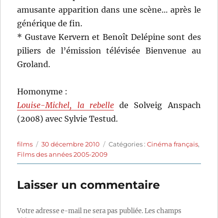
amusante apparition dans une scène… après le
générique de fin.
* Gustave Kervern et Benoît Delépine sont des
piliers de l’émission télévisée Bienvenue au
Groland.
Homonyme :
Louise-Michel, la rebelle
de Solveig Anspach
(2008) avec Sylvie Testud.
Auteur
Publié
Catégories
films
30 décembre 2010
Catégories :
Cinéma français
,
le
Films des années 2005-2009
Laisser un commentaire
Votre adresse e-mail ne sera pas publiée.
Les champs