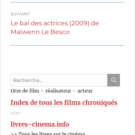
SUIVANT
Le bal des actrices (2009) de
Publication
Maïwenn Le Besco
suivante :
Recherche
pour
RECHER
OK
titre de film – réalisateur – acteur
:
Index de tous les films chroniqués
(6381)
livres-cinema.info
>> Tous les livres sur le cinéma