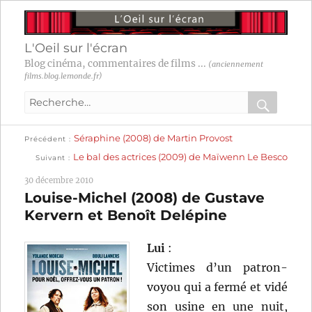
L'Oeil sur l'écran
Blog cinéma, commentaires de films ...
(anciennement
films.blog.lemonde.fr)
Recherche
pour
RECHER
OK
Publication
Navigation
Séraphine (2008) de Martin Provost
:
Précédent
précédente :
Publication
Le bal des actrices (2009) de Maïwenn Le Besco
Suivant
suivante :
de
30 décembre 2010
l’article
Louise-Michel (2008) de Gustave
Kervern et Benoît Delépine
Lui
:
Victimes d’un patron-
voyou qui a fermé et vidé
son usine en une nuit,