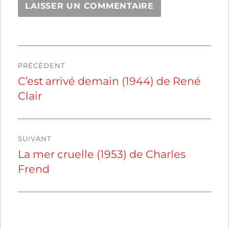
Navigation
PRÉCÉDENT
de
C’est arrivé demain (1944) de René
Publication
Clair
précédente :
l’article
SUIVANT
La mer cruelle (1953) de Charles
Publication
Frend
suivante :