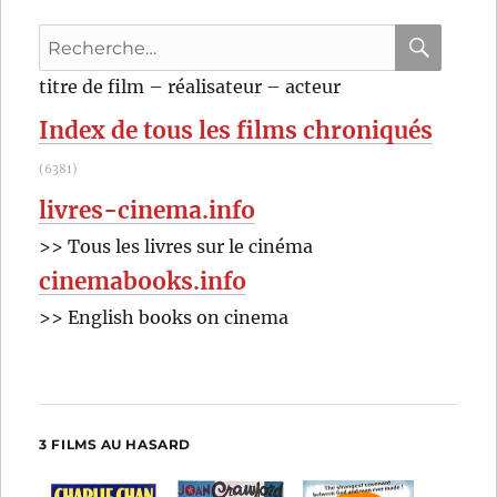
Recherche
pour
RECHER
OK
titre de film – réalisateur – acteur
:
Index de tous les films chroniqués
(6381)
livres-cinema.info
>> Tous les livres sur le cinéma
cinemabooks.info
>> English books on cinema
3 FILMS AU HASARD