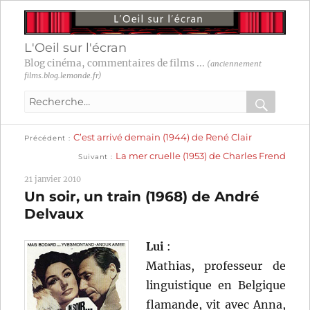
L'Oeil sur l'écran
Blog cinéma, commentaires de films ...
(anciennement
films.blog.lemonde.fr)
Recherche
pour
RECHER
OK
Publication
Navigation
C’est arrivé demain (1944) de René Clair
:
Précédent
précédente :
Publication
La mer cruelle (1953) de Charles Frend
Suivant
suivante :
de
21 janvier 2010
l’article
Un soir, un train (1968) de André
Delvaux
Lui
:
Mathias, professeur de
linguistique en Belgique
flamande, vit avec Anna,