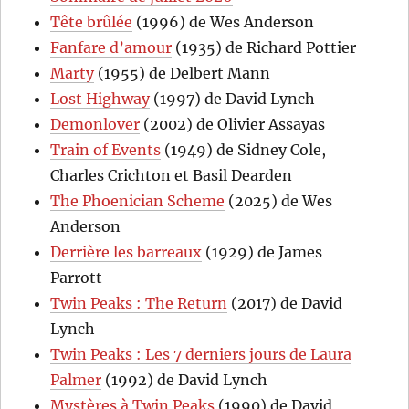
Tête brûlée
(1996) de Wes Anderson
Fanfare d’amour
(1935) de Richard Pottier
Marty
(1955) de Delbert Mann
Lost Highway
(1997) de David Lynch
Demonlover
(2002) de Olivier Assayas
Train of Events
(1949) de Sidney Cole,
Charles Crichton et Basil Dearden
The Phoenician Scheme
(2025) de Wes
Anderson
Derrière les barreaux
(1929) de James
Parrott
Twin Peaks : The Return
(2017) de David
Lynch
Twin Peaks : Les 7 derniers jours de Laura
Palmer
(1992) de David Lynch
Mystères à Twin Peaks
(1990) de David