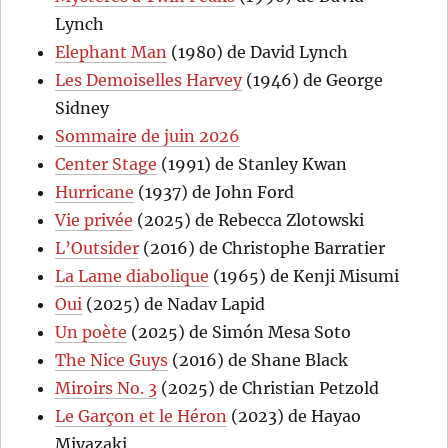
Lynch
Elephant Man
(1980) de David Lynch
Les Demoiselles Harvey
(1946) de George
Sidney
Sommaire de juin 2026
Center Stage
(1991) de Stanley Kwan
Hurricane
(1937) de John Ford
Vie privée
(2025) de Rebecca Zlotowski
L’Outsider
(2016) de Christophe Barratier
La Lame diabolique
(1965) de Kenji Misumi
Oui
(2025) de Nadav Lapid
Un poète
(2025) de Simón Mesa Soto
The Nice Guys
(2016) de Shane Black
Miroirs No. 3
(2025) de Christian Petzold
Le Garçon et le Héron
(2023) de Hayao
Miyazaki