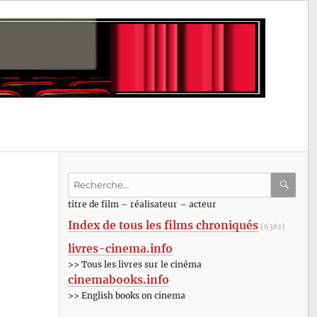
Recherche
pour
RECHE
OK
titre de film – réalisateur – acteur
:
Index de tous les films chroniqués
(6381)
livres-cinema.info
>> Tous les livres sur le cinéma
cinemabooks.info
>> English books on cinema