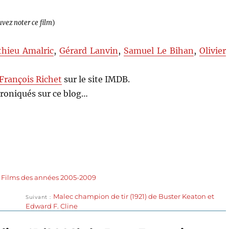
uvez noter ce film
)
hieu Amalric
,
Gérard Lanvin
,
Samuel Le Bihan
,
Olivier
François Richet
sur le site IMDB.
roniqués sur ce blog…
,
Films des années 2005-2009
Publication
Malec champion de tir (1921) de Buster Keaton et
Suivant
suivante :
Edward F. Cline