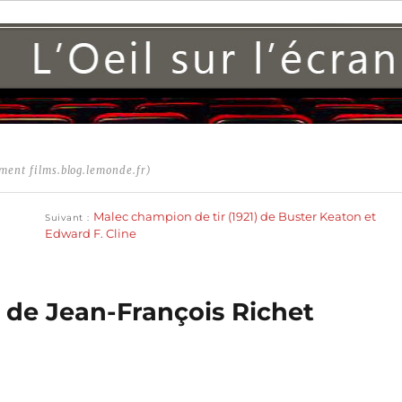
ment films.blog.lemonde.fr)
Publication
suivante :
Malec champion de tir (1921) de Buster Keaton et
Suivant
Edward F. Cline
) de Jean-François Richet