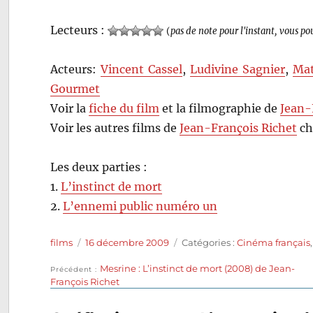
Lecteurs :
(
pas de note pour l'instant, vous po
Acteurs:
Vincent Cassel
,
Ludivine Sagnier
,
Mat
Gourmet
Voir la
fiche du film
et la filmographie de
Jean-
Voir les autres films de
Jean-François Richet
ch
Les deux parties :
1.
L’instinct de mort
2.
L’ennemi public numéro un
Auteur
Publié
Catégories
films
16 décembre 2009
Catégories :
Cinéma français
le
Publication
Mesrine : L’instinct de mort (2008) de Jean-
Navigation
Précédent
précédente :
François Richet
de