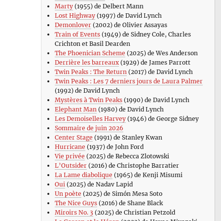
Marty
(1955) de Delbert Mann
Lost Highway
(1997) de David Lynch
Demonlover
(2002) de Olivier Assayas
Train of Events
(1949) de Sidney Cole, Charles
Crichton et Basil Dearden
The Phoenician Scheme
(2025) de Wes Anderson
Derrière les barreaux
(1929) de James Parrott
Twin Peaks : The Return
(2017) de David Lynch
Twin Peaks : Les 7 derniers jours de Laura Palmer
(1992) de David Lynch
Mystères à Twin Peaks
(1990) de David Lynch
Elephant Man
(1980) de David Lynch
Les Demoiselles Harvey
(1946) de George Sidney
Sommaire de juin 2026
Center Stage
(1991) de Stanley Kwan
Hurricane
(1937) de John Ford
Vie privée
(2025) de Rebecca Zlotowski
L’Outsider
(2016) de Christophe Barratier
La Lame diabolique
(1965) de Kenji Misumi
Oui
(2025) de Nadav Lapid
Un poète
(2025) de Simón Mesa Soto
The Nice Guys
(2016) de Shane Black
Miroirs No. 3
(2025) de Christian Petzold