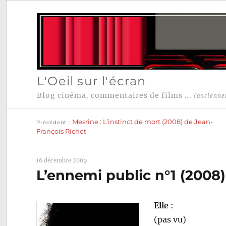
L'Oeil sur l'écran
Blog cinéma, commentaires de films ...
(ancienne
Publication
Navigation
précédente :
Mesrine : L’instinct de mort (2008) de Jean-
Précédent
de
François Richet
l’article
16 décembre 2009
L’ennemi public n°1 (2008
Elle
:
(pas vu)