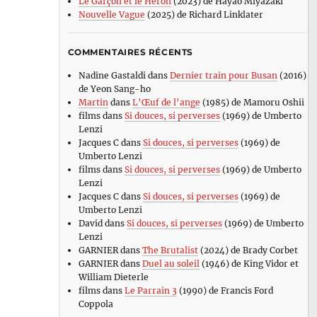
Le Garçon et le Héron
(2023) de Hayao Miyazaki
Nouvelle Vague
(2025) de Richard Linklater
COMMENTAIRES RÉCENTS
Nadine Gastaldi
dans
Dernier train pour Busan
(2016)
de Yeon Sang-ho
Martin
dans
L’Œuf de l’ange
(1985) de Mamoru Oshii
films
dans
Si douces, si perverses
(1969) de Umberto
Lenzi
Jacques C
dans
Si douces, si perverses
(1969) de
Umberto Lenzi
films
dans
Si douces, si perverses
(1969) de Umberto
Lenzi
Jacques C
dans
Si douces, si perverses
(1969) de
Umberto Lenzi
David
dans
Si douces, si perverses
(1969) de Umberto
Lenzi
GARNIER
dans
The Brutalist
(2024) de Brady Corbet
GARNIER
dans
Duel au soleil
(1946) de King Vidor et
William Dieterle
films
dans
Le Parrain 3
(1990) de Francis Ford
Coppola