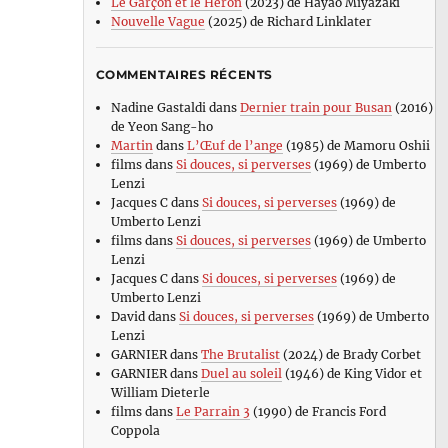
Le Garçon et le Héron
(2023) de Hayao Miyazaki
Nouvelle Vague
(2025) de Richard Linklater
COMMENTAIRES RÉCENTS
Nadine Gastaldi
dans
Dernier train pour Busan
(2016)
de Yeon Sang-ho
Martin
dans
L’Œuf de l’ange
(1985) de Mamoru Oshii
films
dans
Si douces, si perverses
(1969) de Umberto
Lenzi
Jacques C
dans
Si douces, si perverses
(1969) de
Umberto Lenzi
films
dans
Si douces, si perverses
(1969) de Umberto
Lenzi
Jacques C
dans
Si douces, si perverses
(1969) de
Umberto Lenzi
David
dans
Si douces, si perverses
(1969) de Umberto
Lenzi
GARNIER
dans
The Brutalist
(2024) de Brady Corbet
GARNIER
dans
Duel au soleil
(1946) de King Vidor et
William Dieterle
films
dans
Le Parrain 3
(1990) de Francis Ford
Coppola