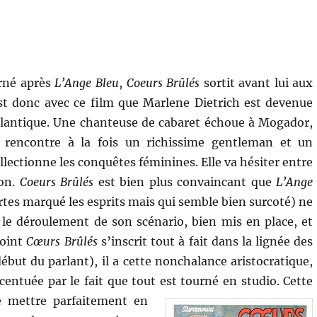
urné après
L’Ange Bleu
,
Coeurs Brûlés
sortit avant lui aux
st donc avec ce film que Marlene Dietrich est devenue
tlantique. Une chanteuse de cabaret échoue à Mogador,
 rencontre à la fois un richissime gentleman et un
llectionne les conquêtes féminines. Elle va hésiter entre
son.
Coeurs Brûlés
est bien plus convaincant que
L’Ange
ertes marqué les esprits mais qui semble bien surcoté) ne
 le déroulement de son scénario, bien mis en place, et
point
Cœurs Brûlés
s’inscrit tout à fait dans la lignée des
ut du parlant), il a cette nonchalance aristocratique,
centuée par le fait que tout est tourné en studio.
Cette
e mettre parfaitement en