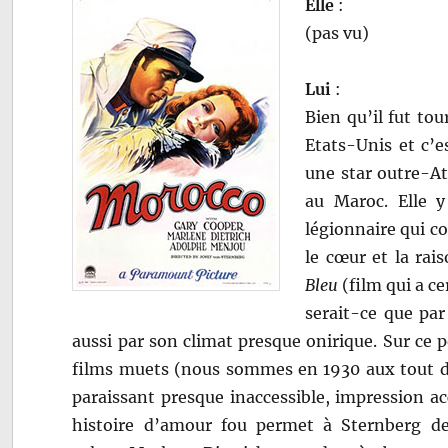
Elle
:
(pas vu)
Lui
:
Bien qu’il fut to
Etats-Unis et c’e
une star outre-A
au Maroc. Elle y
légionnaire qui co
le cœur et la rai
Bleu
(film qui a c
serait-ce que par
aussi par son climat presque onirique. Sur ce 
films muets (nous sommes en 1930 aux tout déb
paraissant presque inaccessible, impression ac
histoire d’amour fou permet à Sternberg d