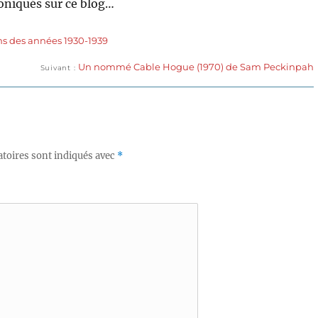
oniqués sur ce blog…
ms des années 1930-1939
Publication
Un nommé Cable Hogue (1970) de Sam Peckinpah
Suivant
suivante :
toires sont indiqués avec
*