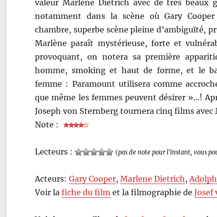
valeur Marlene Dietrich avec de très beaux g
notamment dans la scène où Gary Cooper 
chambre, superbe scène pleine d’ambiguïté, p
Marlène paraît mystérieuse, forte et vulnérab
provoquant, on notera sa première appariti
homme, smoking et haut de forme, et le ba
femme : Paramount utilisera comme accroche
que même les femmes peuvent désirer »…! Ap
Joseph von Sternberg tournera cinq films avec 
Note :
Lecteurs :
(
pas de note pour l'instant, vous po
Acteurs:
Gary Cooper
,
Marlene Dietrich
,
Adolph
Voir la
fiche du film
et la filmographie de
Josef