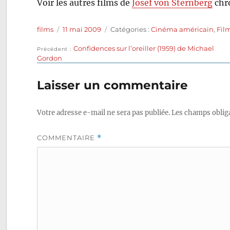
Voir les autres films de
Josef von Sternberg
chr
Auteur
Publié
Catégories
films
11 mai 2009
Catégories :
Cinéma américain
,
Fil
le
Publication
Confidences sur l’oreiller (1959) de Michael
Navigation
Précédent
précédente :
Gordon
de
Laisser un commentaire
l’article
Votre adresse e-mail ne sera pas publiée.
Les champs obliga
COMMENTAIRE
*