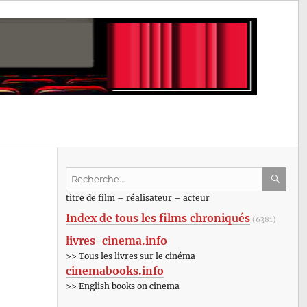
Recherche
pour
RECHE
OK
titre de film – réalisateur – acteur
:
Index de tous les films chroniqués
(6381)
livres-cinema.info
>> Tous les livres sur le cinéma
cinemabooks.info
>> English books on cinema