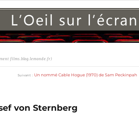
ment films.blog.lemonde.fr)
Publication
suivante :
Un nommé Cable Hogue (1970) de Sam Peckinpah
Suivant
osef von Sternberg