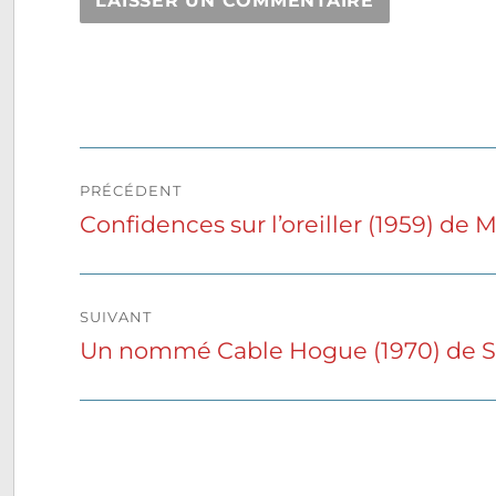
Navigation
PRÉCÉDENT
de
Confidences sur l’oreiller (1959) de
Publication
précédente :
l’article
SUIVANT
Un nommé Cable Hogue (1970) de 
Publication
suivante :