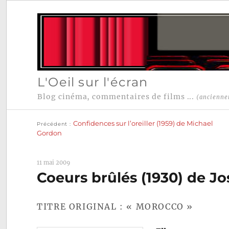
L'Oeil sur l'écran
Blog cinéma, commentaires de films ...
(ancienne
Publication
Navigation
précédente :
Confidences sur l’oreiller (1959) de Michael
Précédent
de
Gordon
l’article
11 mai 2009
Coeurs brûlés (1930) de J
TITRE ORIGINAL : « MOROCCO »