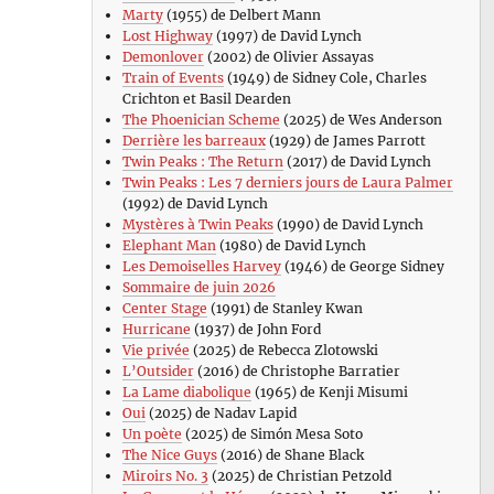
Marty
(1955) de Delbert Mann
Lost Highway
(1997) de David Lynch
Demonlover
(2002) de Olivier Assayas
Train of Events
(1949) de Sidney Cole, Charles
Crichton et Basil Dearden
The Phoenician Scheme
(2025) de Wes Anderson
Derrière les barreaux
(1929) de James Parrott
Twin Peaks : The Return
(2017) de David Lynch
Twin Peaks : Les 7 derniers jours de Laura Palmer
(1992) de David Lynch
Mystères à Twin Peaks
(1990) de David Lynch
Elephant Man
(1980) de David Lynch
Les Demoiselles Harvey
(1946) de George Sidney
Sommaire de juin 2026
Center Stage
(1991) de Stanley Kwan
Hurricane
(1937) de John Ford
Vie privée
(2025) de Rebecca Zlotowski
L’Outsider
(2016) de Christophe Barratier
La Lame diabolique
(1965) de Kenji Misumi
Oui
(2025) de Nadav Lapid
Un poète
(2025) de Simón Mesa Soto
The Nice Guys
(2016) de Shane Black
Miroirs No. 3
(2025) de Christian Petzold