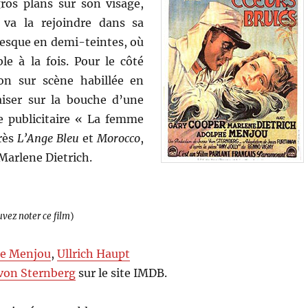
ros plans sur son visage,
va la rejoindre dans sa
resque en demi-teintes, où
le à la fois. Pour le côté
on sur scène habillée en
iser sur la bouche d’une
 publicitaire « La femme
rès
L’Ange Bleu
et
Morocco
,
Marlene Dietrich.
uvez noter ce film
)
e Menjou
,
Ullrich Haupt
 von Sternberg
sur le site IMDB.