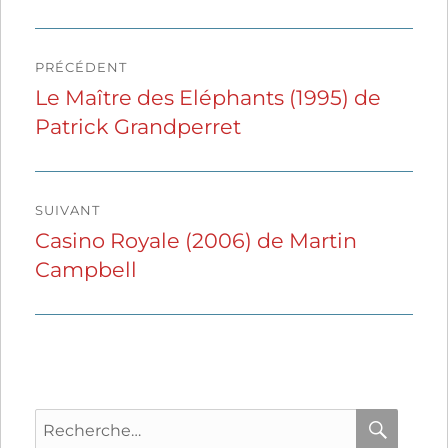
Navigation
PRÉCÉDENT
de
Le Maître des Eléphants (1995) de
Publication
Patrick Grandperret
précédente :
l’article
SUIVANT
Casino Royale (2006) de Martin
Publication
Campbell
suivante :
Recherche