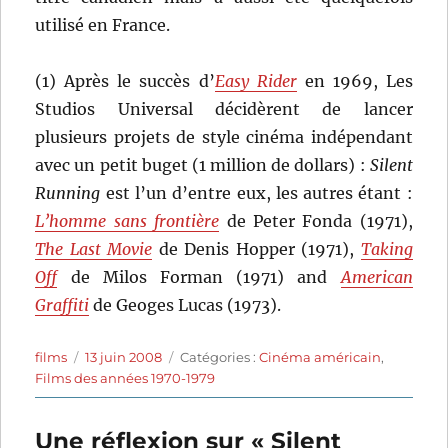
utilisé en France.
(1) Après le succès d’
Easy Rider
en 1969, Les
Studios Universal décidèrent de lancer
plusieurs projets de style cinéma indépendant
avec un petit buget (1 million de dollars) :
Silent
Running
est l’un d’entre eux, les autres étant :
L’homme sans frontière
de Peter Fonda (1971),
The Last Movie
de Denis Hopper (1971),
Taking
Off
de Milos Forman (1971) and
American
Graffiti
de Geoges Lucas (1973).
Auteur
Publié
Catégories
films
13 juin 2008
Catégories :
Cinéma américain
,
le
Films des années 1970-1979
Une réflexion sur « Silent