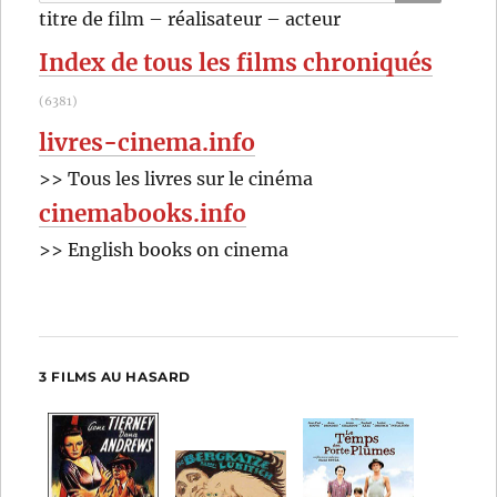
pour
RECHER
OK
titre de film – réalisateur – acteur
:
Index de tous les films chroniqués
(6381)
livres-cinema.info
>> Tous les livres sur le cinéma
cinemabooks.info
>> English books on cinema
3 FILMS AU HASARD