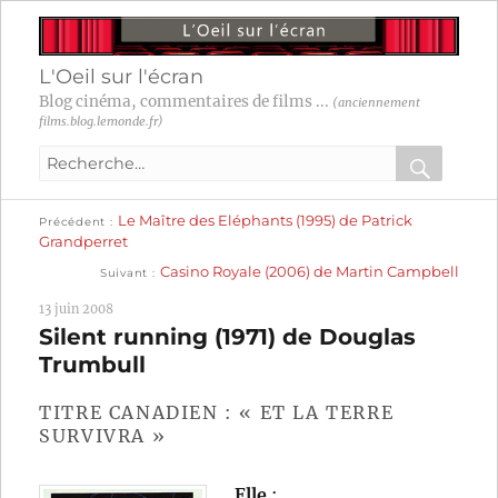
L'Oeil sur l'écran
Blog cinéma, commentaires de films ...
(anciennement
films.blog.lemonde.fr)
Recherche
pour
RECHER
OK
Publication
Navigation
Le Maître des Eléphants (1995) de Patrick
:
Précédent
précédente :
Grandperret
Publication
de
Casino Royale (2006) de Martin Campbell
Suivant
suivante :
l’article
13 juin 2008
Silent running (1971) de Douglas
Trumbull
TITRE CANADIEN : « ET LA TERRE
SURVIVRA »
Elle
: