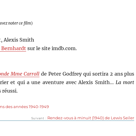
uvez noter ce film
)
, Alexis Smith
s Bernhardt
sur le site imdb.com.
onde Mme Carroll
de Peter Godfrey qui sortira 2 ans plus
rier et qui a une aventure avec Alexis Smith…
La mort
 réussi.
lms des années 1940-1949
Publication
Rendez-vous à minuit (1940) de Lewis Seiler
Suivant
suivante :