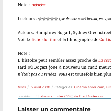
Note :
Lecteurs :
(
pas de note pour l'instant, vous po
Acteurs: Humphrey Bogart, Sydney Greenstreet
Voir la
fiche du film
et la filmographie de
Curti
Note :
L’histoire peut sembler assez proche de
La sec
tard où Bogart joue à nouveau un mari meurt
n’était pas au rendez-vous
est toutefois bien plus
Auteur
Publié
Catégories
films
17 avril 2008
Catégories :
Cinéma américain
,
Fi
le
Publication
Et plus si affinités (1998) de Brad Anderson
Navigation
Précédent
précédente :
de
Laisser un commentaire