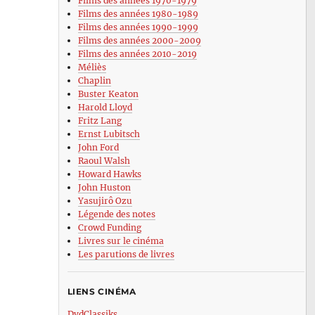
Films des années 1970-1979
Films des années 1980-1989
Films des années 1990-1999
Films des années 2000-2009
Films des années 2010-2019
Méliès
Chaplin
Buster Keaton
Harold Lloyd
Fritz Lang
Ernst Lubitsch
John Ford
Raoul Walsh
Howard Hawks
John Huston
Yasujirô Ozu
Légende des notes
Crowd Funding
Livres sur le cinéma
Les parutions de livres
LIENS CINÉMA
DvdClassiks