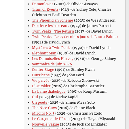
Demonlover
(2002) de Olivier Assayas
Train of Events
(1949) de Sidney Cole, Charles
Crichton et Basil Dearden
The Phoenician Scheme
(2025) de Wes Anderson
Derrière les barreaux
(1929) de James Parrott
Twin Peaks : The Return
(2017) de David Lynch
Twin Peaks : Les 7 derniers jours de Laura Palmer
(1992) de David Lynch
Mystères à Twin Peaks
(1990) de David Lynch
Elephant Man
(1980) de David Lynch
Les Demoiselles Harvey
(1946) de George Sidney
Sommaire de juin 2026
Center Stage
(1991) de Stanley Kwan
Hurricane
(1937) de John Ford
Vie privée
(2025) de Rebecca Zlotowski
L’Outsider
(2016) de Christophe Barratier
La Lame diabolique
(1965) de Kenji Misumi
Oui
(2025) de Nadav Lapid
Un poète
(2025) de Simón Mesa Soto
The Nice Guys
(2016) de Shane Black
Miroirs No. 3
(2025) de Christian Petzold
Le Garçon et le Héron
(2023) de Hayao Miyazaki
Nouvelle Vague
(2025) de Richard Linklater