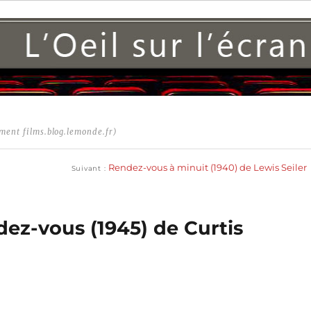
ment films.blog.lemonde.fr)
Publication
suivante :
Rendez-vous à minuit (1940) de Lewis Seiler
Suivant
dez-vous (1945) de Curtis