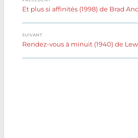
de
Et plus si affinités (1998) de Brad A
Publication
précédente :
l’article
SUIVANT
Rendez-vous à minuit (1940) de Lewi
Publication
suivante :