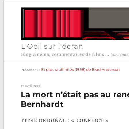
L'Oeil sur l'écran
Blog cinéma, commentaires de films ...
(ancienne
Publication
Navigation
précédente :
Et plus si affinités (1998) de Brad Anderson
Précédent
de
l’article
17 avril 2008
La mort n’était pas au ren
Bernhardt
TITRE ORIGINAL : « CONFLICT »