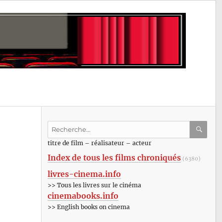
Recherche
pour
RECHE
OK
titre de film – réalisateur – acteur
:
Index de tous les films chroniqués
(6380)
livres-cinema.info
>> Tous les livres sur le cinéma
cinemabooks.info
>> English books on cinema