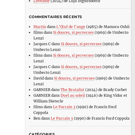
Loveable
(2024) de Lilja Ingolfsdottir
COMMENTAIRES RÉCENTS
Martin
dans
L’Œuf de l’ange
(1985) de Mamoru Oshii
films
dans
Si douces, si perverses
(1969) de Umberto
Lenzi
Jacques C
dans
Si douces, si perverses
(1969) de
Umberto Lenzi
films
dans
Si douces, si perverses
(1969) de Umberto
Lenzi
Jacques C
dans
Si douces, si perverses
(1969) de
Umberto Lenzi
David
dans
Si douces, si perverses
(1969) de Umberto
Lenzi
GARNIER
dans
The Brutalist
(2024) de Brady Corbet
GARNIER
dans
Duel au soleil
(1946) de King Vidor et
William Dieterle
films
dans
Le Parrain 3
(1990) de Francis Ford
Coppola
Ben
dans
Le Parrain 3
(1990) de Francis Ford Coppola
CATÉGORIES