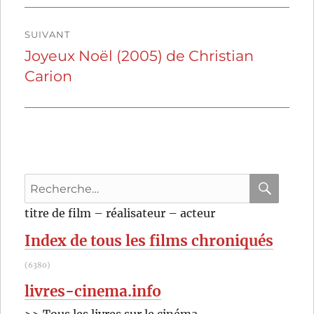
l’article
SUIVANT
Joyeux Noël (2005) de Christian
Publication
Carion
suivante :
Recherche
pour
RECHER
OK
titre de film – réalisateur – acteur
:
Index de tous les films chroniqués
(6380)
livres-cinema.info
>> Tous les livres sur le cinéma