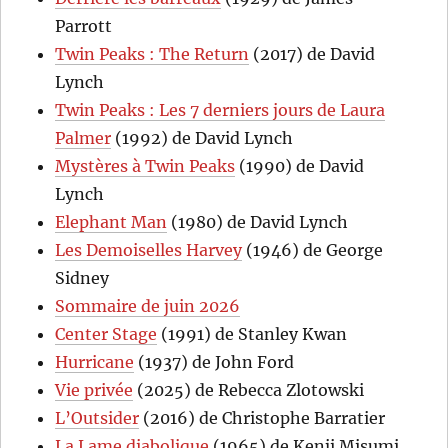
Parrott
Twin Peaks : The Return
(2017) de David
Lynch
Twin Peaks : Les 7 derniers jours de Laura
Palmer
(1992) de David Lynch
Mystères à Twin Peaks
(1990) de David
Lynch
Elephant Man
(1980) de David Lynch
Les Demoiselles Harvey
(1946) de George
Sidney
Sommaire de juin 2026
Center Stage
(1991) de Stanley Kwan
Hurricane
(1937) de John Ford
Vie privée
(2025) de Rebecca Zlotowski
L’Outsider
(2016) de Christophe Barratier
La Lame diabolique
(1965) de Kenji Misumi