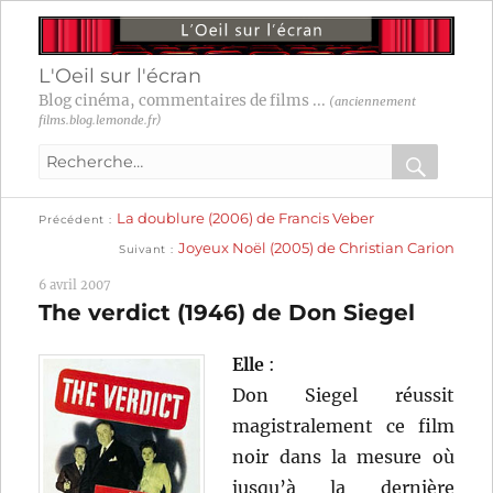
L'Oeil sur l'écran
Blog cinéma, commentaires de films ...
(anciennement
films.blog.lemonde.fr)
Recherche
pour
RECHER
OK
Publication
Navigation
La doublure (2006) de Francis Veber
:
Précédent
précédente :
Publication
Joyeux Noël (2005) de Christian Carion
Suivant
suivante :
de
6 avril 2007
l’article
The verdict (1946) de Don Siegel
Elle
:
Don Siegel réussit
magistralement ce film
noir dans la mesure où
jusqu’à la dernière