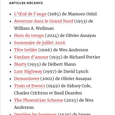
ARTICLES RÉCENTS
L’Œuf de l’ange
(1985) de Mamoru Oshii
Aventure dans le Grand Nord
(1953) de
William A. Wellman
Hors du temps
(2024) de Olivier Assayas
Sommaire de juillet 2026
Tête brûlée
(1996) de Wes Anderson
Fanfare d’amour
(1935) de Richard Pottier
Marty
(1955) de Delbert Mann
Lost Highway
(1997) de David Lynch
Demonlover
(2002) de Olivier Assayas
Train of Events
(1949) de Sidney Cole,
Charles Crichton et Basil Dearden
The Phoenician Scheme
(2025) de Wes
Anderson
Derrière les barreaux
(1929) de James