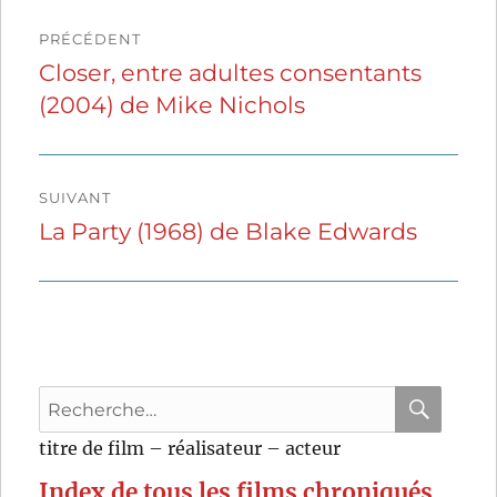
Navigation
PRÉCÉDENT
de
Closer, entre adultes consentants
Publication
(2004) de Mike Nichols
précédente :
l’article
SUIVANT
La Party (1968) de Blake Edwards
Publication
suivante :
Recherche
pour
RECHER
OK
titre de film – réalisateur – acteur
:
Index de tous les films chroniqués