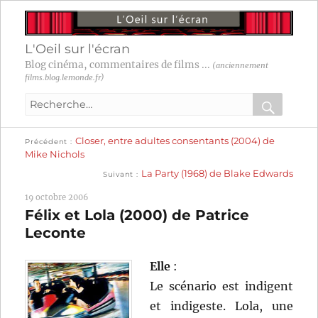
L'Oeil sur l'écran
Blog cinéma, commentaires de films ...
(anciennement
films.blog.lemonde.fr)
Recherche
pour
RECHER
OK
Publication
Navigation
Closer, entre adultes consentants (2004) de
:
Précédent
précédente :
Mike Nichols
Publication
de
La Party (1968) de Blake Edwards
Suivant
suivante :
l’article
19 octobre 2006
Félix et Lola (2000) de Patrice
Leconte
Elle
:
Le scénario est indigent
et indigeste. Lola, une