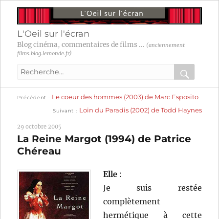
L'Oeil sur l'écran
Blog cinéma, commentaires de films ...
(anciennement
films.blog.lemonde.fr)
Recherche
pour
RECHER
OK
Publication
Navigation
Le coeur des hommes (2003) de Marc Esposito
:
Précédent
précédente :
Publication
Loin du Paradis (2002) de Todd Haynes
Suivant
suivante :
de
29 octobre 2005
l’article
La Reine Margot (1994) de Patrice
Chéreau
Elle
:
Je suis restée
complètement
hermétique à cette