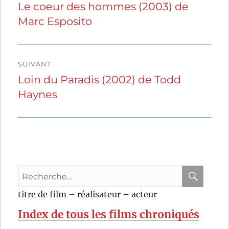
de
Le coeur des hommes (2003) de
Publication
Marc Esposito
précédente :
l’article
SUIVANT
Loin du Paradis (2002) de Todd
Publication
Haynes
suivante :
Recherche
pour
RECHER
OK
titre de film – réalisateur – acteur
:
Index de tous les films chroniqués