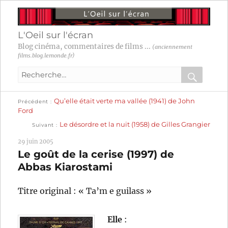
L'Oeil sur l'écran
Blog cinéma, commentaires de films ...
(anciennement
films.blog.lemonde.fr)
Recherche
pour
RECHER
OK
Publication
Navigation
Qu’elle était verte ma vallée (1941) de John
:
Précédent
précédente :
Ford
Publication
de
Le désordre et la nuit (1958) de Gilles Grangier
Suivant
suivante :
l’article
29 juin 2005
Le goût de la cerise (1997) de
Abbas Kiarostami
Titre original : « Ta’m e guilass »
Elle
: