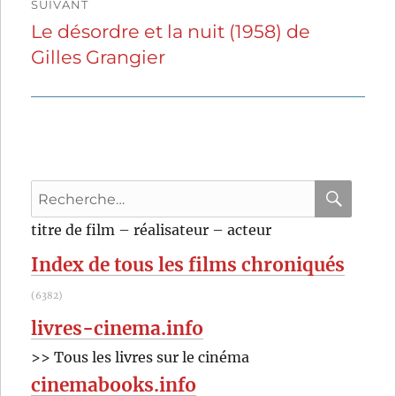
SUIVANT
Le désordre et la nuit (1958) de
Publication
Gilles Grangier
suivante :
Recherche
pour
RECHER
OK
titre de film – réalisateur – acteur
:
Index de tous les films chroniqués
(6382)
livres-cinema.info
>> Tous les livres sur le cinéma
cinemabooks.info