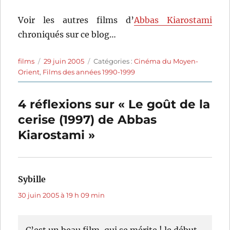
Voir les autres films d’
Abbas Kiarostami
chroniqués sur ce blog…
Auteur
Publié
Catégories
films
29 juin 2005
Catégories :
Cinéma du Moyen-
le
Orient
,
Films des années 1990-1999
4 réflexions sur « Le goût de la
cerise (1997) de Abbas
Kiarostami »
Sybille
dit :
30 juin 2005 à 19 h 09 min