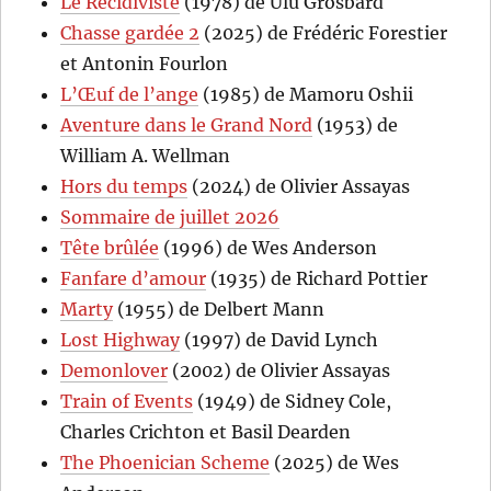
Le Récidiviste
(1978) de Ulu Grosbard
Chasse gardée 2
(2025) de Frédéric Forestier
et Antonin Fourlon
L’Œuf de l’ange
(1985) de Mamoru Oshii
Aventure dans le Grand Nord
(1953) de
William A. Wellman
Hors du temps
(2024) de Olivier Assayas
Sommaire de juillet 2026
Tête brûlée
(1996) de Wes Anderson
Fanfare d’amour
(1935) de Richard Pottier
Marty
(1955) de Delbert Mann
Lost Highway
(1997) de David Lynch
Demonlover
(2002) de Olivier Assayas
Train of Events
(1949) de Sidney Cole,
Charles Crichton et Basil Dearden
The Phoenician Scheme
(2025) de Wes