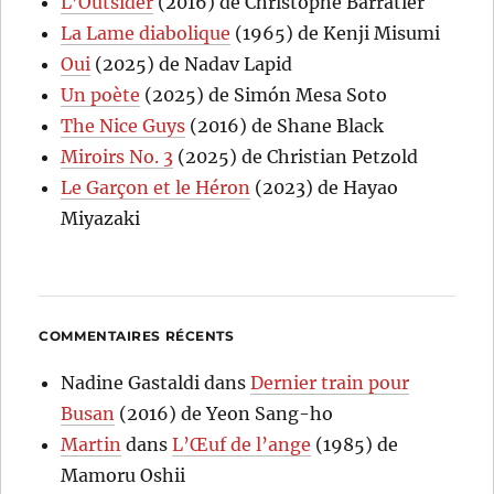
L’Outsider
(2016) de Christophe Barratier
La Lame diabolique
(1965) de Kenji Misumi
Oui
(2025) de Nadav Lapid
Un poète
(2025) de Simón Mesa Soto
The Nice Guys
(2016) de Shane Black
Miroirs No. 3
(2025) de Christian Petzold
Le Garçon et le Héron
(2023) de Hayao
Miyazaki
COMMENTAIRES RÉCENTS
Nadine Gastaldi
dans
Dernier train pour
Busan
(2016) de Yeon Sang-ho
Martin
dans
L’Œuf de l’ange
(1985) de
Mamoru Oshii