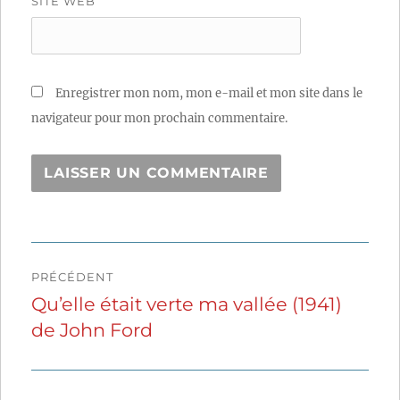
SITE WEB
Enregistrer mon nom, mon e-mail et mon site dans le
navigateur pour mon prochain commentaire.
Navigation
PRÉCÉDENT
de
Qu’elle était verte ma vallée (1941)
Publication
de John Ford
précédente :
l’article