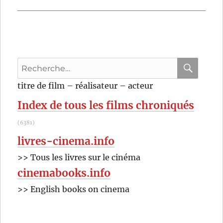
Recherche
pour
RECHER
OK
titre de film – réalisateur – acteur
:
Index de tous les films chroniqués
(6381)
livres-cinema.info
>> Tous les livres sur le cinéma
cinemabooks.info
>> English books on cinema