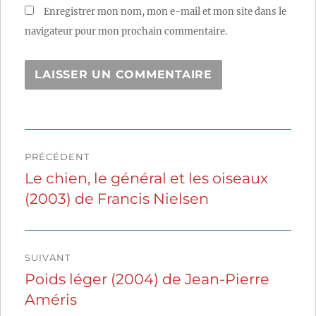
Enregistrer mon nom, mon e-mail et mon site dans le
navigateur pour mon prochain commentaire.
Navigation
PRÉCÉDENT
de
Le chien, le général et les oiseaux
Publication
(2003) de Francis Nielsen
précédente :
l’article
SUIVANT
Poids léger (2004) de Jean-Pierre
Publication
Améris
suivante :