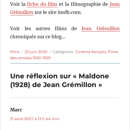
Voir la
fiche du film
et la filmographie de
Jean
Grémillon
sur le site imdb.com.
Voir les autres films de
Jean Grémillon
chroniqués sur ce blog…
Auteur
Publié
Catégories
films
23 juin 2005
Catégories :
Cinéma français
,
Films
le
des années 1920-1929
Une réflexion sur « Maldone
(1928) de Jean Grémillon »
Marc
dit :
21 août 2007 à 12 h 44 min